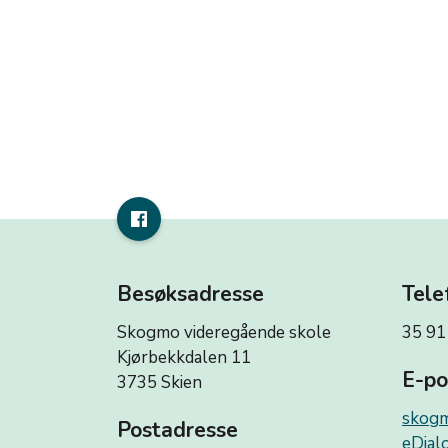
Besøksadresse
Tele
Skogmo videregående skole
35 91
Kjørbekkdalen 11
E-po
3735 Skien
skogm
Postadresse
eDialo