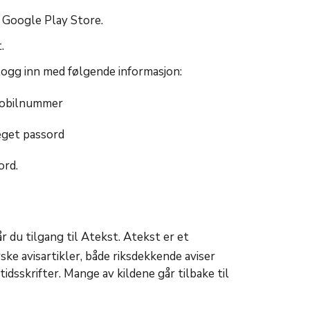
r Google Play Store.
t.
 logg inn med følgende informasjon:
mobilnummer
eget passord
ord.
 du tilgang til Atekst. Atekst er et
rske avisartikler, både riksdekkende aviser
 tidsskrifter. Mange av kildene går tilbake til