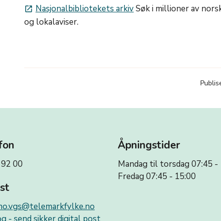
Nasjonalbibliotekets arkiv
Søk i millioner av nors
launch
og lokalaviser.
Publis
fon
Åpningstider
 92 00
Mandag til torsdag 07:45 -
Fredag 07:45 - 15:00
st
o.vgs@telemarkfylke.no
g - send sikker digital post