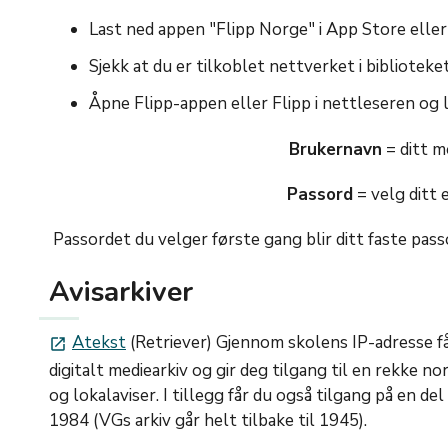
Last ned appen "Flipp Norge" i App Store elle
Sjekk at du er tilkoblet nettverket i biblioteke
Åpne Flipp-appen eller Flipp i nettleseren og
Brukernavn
= ditt 
Passord
= velg ditt 
Passordet du velger første gang blir ditt faste pass
Avisarkiver
Atekst
(Retriever) Gjennom skolens IP-adresse får
launch
digitalt mediearkiv og gir deg tilgang til en rekke no
og lokalaviser. I tillegg får du også tilgang på en del
1984 (VGs arkiv går helt tilbake til 1945).