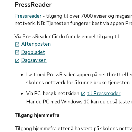
PressReader
Pressreader
- tilgang til over 7000 aviser og magasi
nettverk. NB: Tjenesten fungerer best via appen Pr
Via PressReader får du for eksempel tilgang til:
Aftenposten
launch
Dagbladet
launch
Dagsavisen
launch
Last ned PressReader-appen på nettbrett elle
skolens nettverk for å kunne bruke tjenesten.
Via PC: besøk nettsiden
til Pressreader
.
launch
Har du PC med Windows 10 kan du også laste 
Tilgang hjemmefra
Tilgang hjemmefra etter å ha vært på skolens nettv