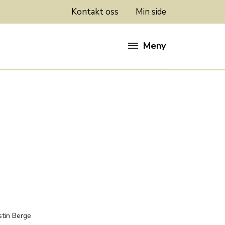
Kontakt oss
Min side
Meny
:
stin Berge