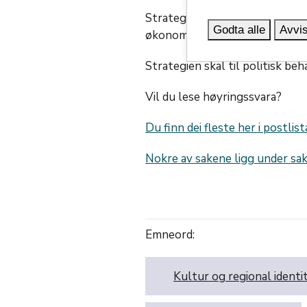
Strategien skal leggje føring f
Godta alle
Avvis
økonomiske ressursar dei neste
Strategien skal til politisk be
Vil du lese høyringssvara?
Du finn dei fleste her i postl
Nokre av sakene ligg under 
Emneord:
Kultur og regional identi