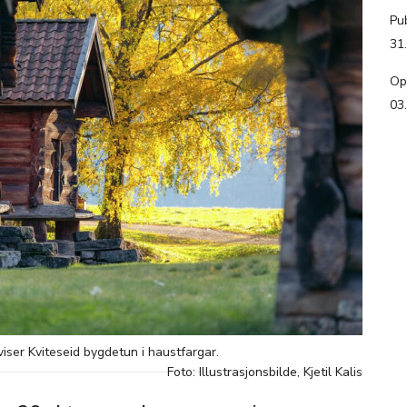
Pub
31
Op
03
viser Kviteseid bygdetun i haustfargar.
Foto: Illustrasjonsbilde, Kjetil Kalis