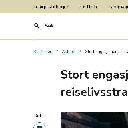
Ledige stillinger
Postliste
Langua
search
Søk
Startsiden
Aktuelt
Stort engasjement for k
Stort engas
reiselivsstr
Del: