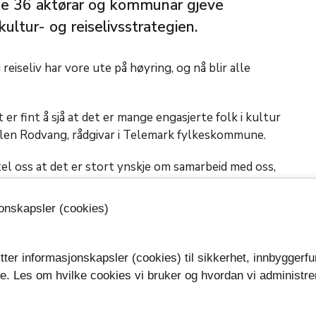
dde 36 aktørar og kommunar gjeve
kultur- og reiselivsstrategien.
reiseliv har vore ute på høyring, og nå blir alle
t er fint å sjå at det er mange engasjerte folk i kultur
r Ellen Rodvang, rådgivar i Telemark fylkeskommune.
tel oss at det er stort ynskje om samarbeid med oss,
jonskapsler (cookies)
ld og Telemark - der menneske møtest
hadde ein
egien er heilt overordna og byggjer på
get_app
k kjem i ein eigen handlingsplan som skal rullerast
tter informasjonskapsler (cookies) til sikkerhet, innbyggerfu
se. Les om hvilke cookies vi bruker og hvordan vi administre
.
for kultur og reiseliv 2026-2029