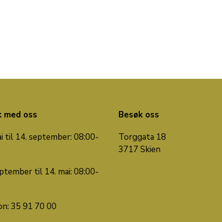
k med oss
Besøk oss
i til 14. september: 08:00-
Torggata 18
3717 Skien
ptember til 14. mai: 08:00-
on: 35 91 70 00