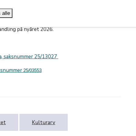
or disponering og prioritering av admistrative og
 alle
 fire åra.
handling på nyåret 2026.
ista, saksnummer 25/13027
saksnummer
25/03553
tet
Kulturarv