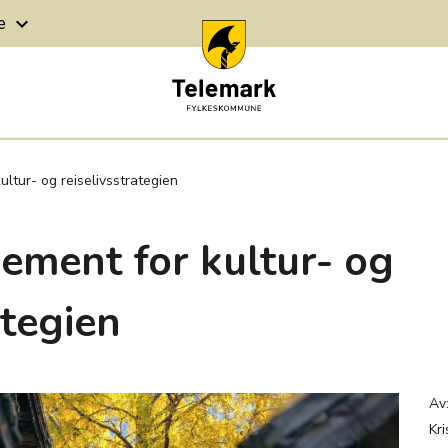
ge
keyboard_arrow_down
ultur- og reiselivsstrategien
jement for kultur- og
ategien
Av
Kri