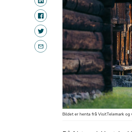
Bildet er henta frå VisitTelemark og 