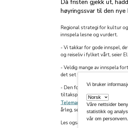
Då fristen gjekk ut, ha
høyringssvar til den nye 
Regional strategi for kultur og 
innspela lesne og vurdert.
- Vi takkar for gode innspel, de
og reiseliv i fylket vårt, seie
- Veldig mange av innspela for
det set vi pris på, seier ho.
Vi bruker informas
- Den forrige strategien
Vestfo
tiltaksplan i seg. Denne strat
Telemarksplanen
. Tilta
Våre nettsider beny
årleg, seier Rodvang.
statistikk og analy
vår om personvern
Les også:
Ny regional strategi 