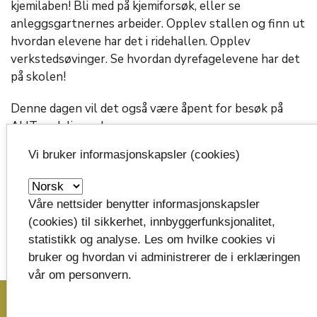
kjemilaben! Bli med på kjemiforsøk, eller se
anleggsgartnernes arbeider. Opplev stallen og finn ut
hvordan elevene har det i ridehallen. Opplev
verkstedsøvinger. Se hvordan dyrefagelevene har det
på skolen!
Denne dagen vil det også være åpent for besøk på
AHT-avdelingen!
Vi bruker informasjonskapsler (cookies)
Besøk oss, og se hvilke skoletilbud vi har, og hvor
verdifull utdanninga i naturbruk fra Søve er videre
i livet.
Våre nettsider benytter informasjonskapsler
(cookies) til sikkerhet, innbyggerfunksjonalitet,
statistikk og analyse. Les om hvilke cookies vi
bruker og hvordan vi administrerer de i erklæringen
vår om personvern.
image_search