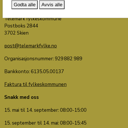
Godta alle
Avvis alle
Skriv til oss
Telemark fylkeskommune
Postboks 2844
3702 Skien
post@telemarkfylke.no
Organisasjonsnummer: 929 882 989
Bankkonto: 6135.05.00137
Faktura til fylkeskommunen
Snakk med oss
15. mai til 14. september: 08:00-15:00
15. september til 14. mai: 08:00-15:45