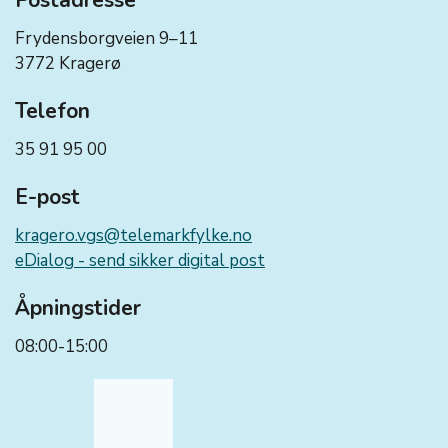
Postadresse
Frydensborgveien 9–11
3772 Kragerø
Telefon
35 91 95 00
E-post
kragero.vgs@telemarkfylke.no
eDialog - send sikker digital post
Åpningstider
08:00-15:00