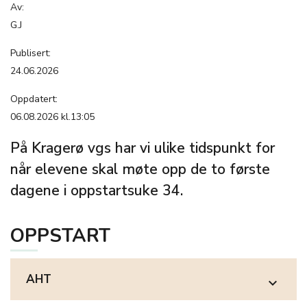
Av:
G.J
Publisert:
24.06.2026
Oppdatert:
06.08.2026 kl.13:05
På Kragerø vgs har vi ulike tidspunkt for
når elevene skal møte opp de to første
dagene i oppstartsuke 34.
OPPSTART
AHT
expand_more