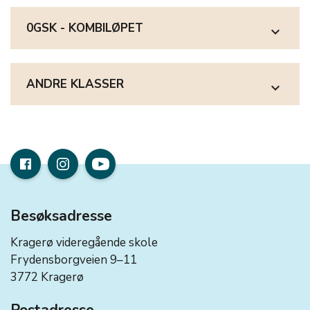
0GSK - KOMBILØPET
expand_more
ANDRE KLASSER
expand_more
Besøksadresse
Kragerø videregående skole
Frydensborgveien 9–11
3772 Kragerø