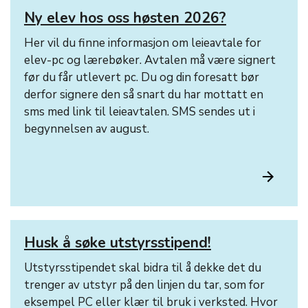
Ny elev hos oss høsten 2026?
Her vil du finne informasjon om leieavtale for
elev-pc og lærebøker. Avtalen må være signert
før du får utlevert pc. Du og din foresatt bør
derfor signere den så snart du har mottatt en
sms med link til leieavtalen. SMS sendes ut i
begynnelsen av august.
Husk å søke utstyrsstipend!
Utstyrsstipendet skal bidra til å dekke det du
trenger av utstyr på den linjen du tar, som for
eksempel PC eller klær til bruk i verksted. Hvor