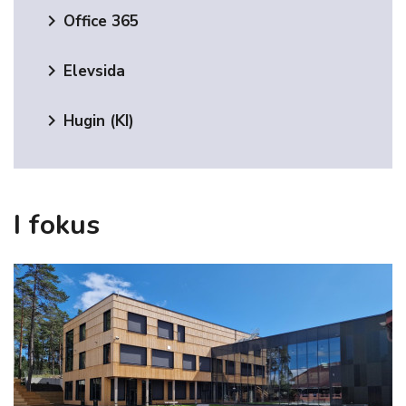
keyboard_arrow_right
Office 365
keyboard_arrow_right
Elevsida
keyboard_arrow_right
Hugin (KI)
I fokus