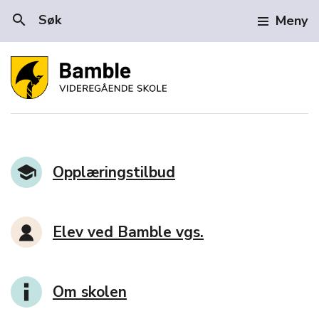
search
Søk
Meny
Bamble videregående 
Opplæringstilbud
Elev ved Bamble vgs.
Om skolen