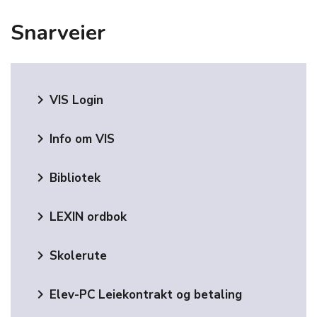
Snarveier
keyboard_arrow_right
VIS Login
keyboard_arrow_right
Info om VIS
keyboard_arrow_right
Bibliotek
keyboard_arrow_right
LEXIN ordbok
keyboard_arrow_right
Skolerute
keyboard_arrow_right
Elev-PC Leiekontrakt og betaling