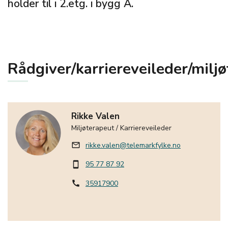
holder til i 2.etg. i bygg A.
Rådgiver/karriereveileder/milj
Rikke Valen
Miljøterapeut / Karriereveileder
rikke.valen@telemarkfylke.no
mail_outline
95 77 87 92
smartphone
35917900
call