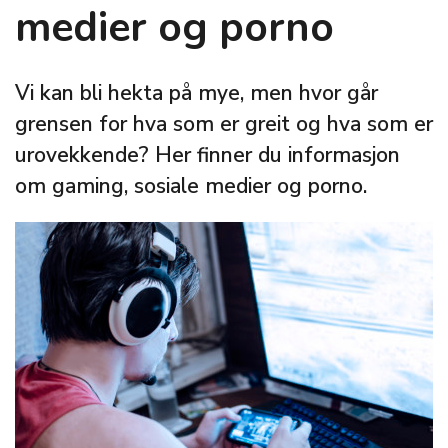
medier og porno
Vi kan bli hekta på mye, men hvor går
grensen for hva som er greit og hva som er
urovekkende? Her finner du informasjon
om gaming, sosiale medier og porno.