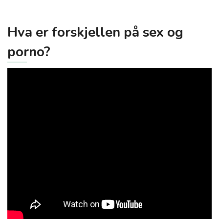
Hva er forskjellen på sex og
porno?