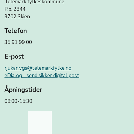
Telemark fylkeskommune
P.b. 2844
3702 Skien
Telefon
35 91 99 00
E-post
rjukan.vgs@telemarkfylke.no
eDialog - send sikker digital post
Åpningstider
08:00-15:30