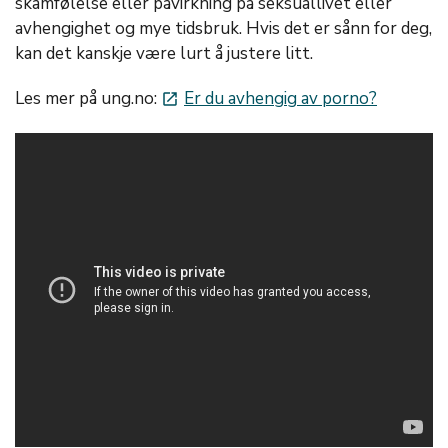
skamfølelse eller påvirkning på seksuallivet eller
avhengighet og mye tidsbruk. Hvis det er sånn for deg,
kan det kanskje være lurt å justere litt.
Les mer på ung.no:
Er du avhengig av porno?
launch