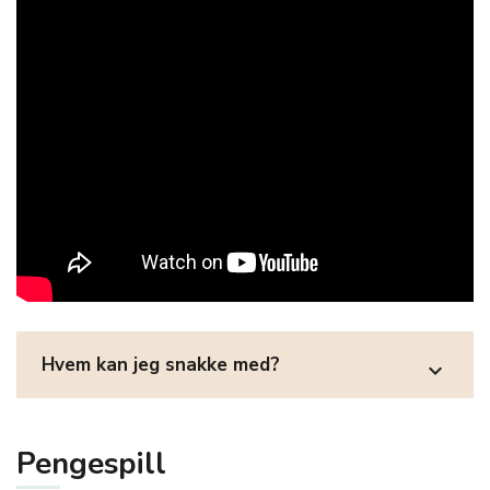
Hvem kan jeg snakke med?
expand_more
Pengespill