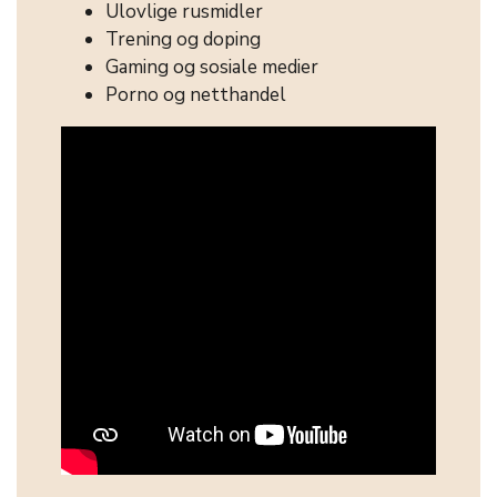
Ulovlige rusmidler
Trening og doping
Gaming og sosiale medier
Porno og netthandel