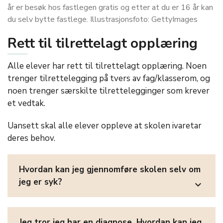
år er besøk hos fastlegen gratis og etter at du er 16 år kan
du selv bytte fastlege. Illustrasjonsfoto: GettyImages
Rett til tilrettelagt opplæring
Alle elever har rett til tilrettelagt opplæring. Noen
trenger tilrettelegging på tvers av fag/klasserom, og
noen trenger særskilte tilrettelegginger som krever
et vedtak.
Uansett skal alle elever oppleve at skolen ivaretar
deres behov.
Hvordan kan jeg gjennomføre skolen selv om
jeg er syk?
expand_more
Jeg tror jeg har en diagnose. Hvordan kan jeg