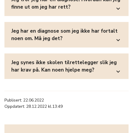
finne ut om jeg har rett?
expand_more
Jeg har en diagnose som jeg ikke har fortalt
noen om. Må jeg det?
expand_more
Jeg synes ikke skolen tilrettelegger slik jeg
har krav på. Kan noen hjelpe meg?
expand_more
Publisert: 22.06.2022
Oppdatert: 28.12.2022 kl.13:49