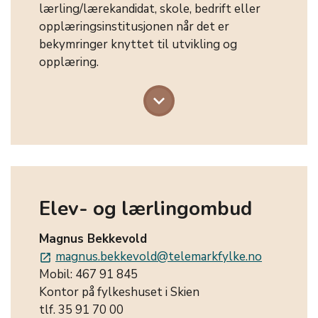
lærling/lærekandidat, skole, bedrift eller
opplæringsinstitusjonen når det er
bekymringer knyttet til utvikling og
opplæring.
keyboard_arrow_down
Elev- og lærlingombud
Magnus Bekkevold
magnus.bekkevold@telemarkfylke.no
launch
Mobil: 467 91 845
Kontor på fylkeshuset i Skien
tlf. 35 91 70 00