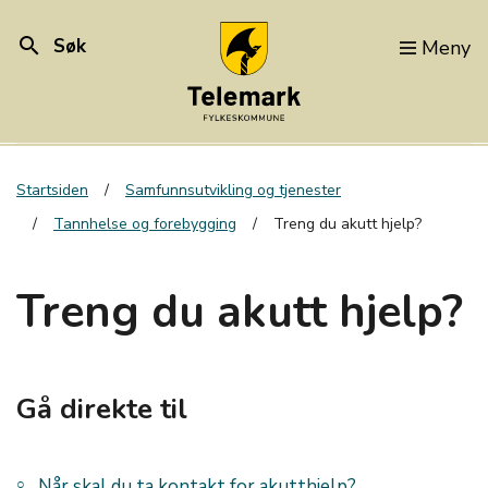
search
Søk
Meny
Startsiden
Samfunnsutvikling og tjenester
Tannhelse og forebygging
Treng du akutt hjelp?
Treng du akutt hjelp?
Gå direkte til
Når skal du ta kontakt for akutthjelp?