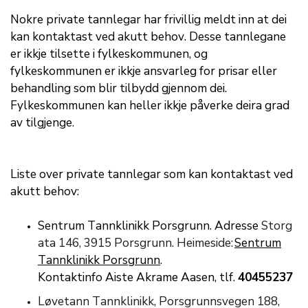
Nokre private tannlegar har frivillig meldt inn at dei
kan kontakt
ast
ved akutt behov. Desse tannlegane
er ikkje tilsette i fylkeskommunen, og
fylkeskommunen er ikkje ansvarleg for prisar eller
behandling som blir tilbydd gjennom dei.
Fylkeskommunen kan heller ikkje
påv
erke
deira grad
av tilgjenge.
Liste over private tannlegar som kan kontakt
a
s
t
ved
akutt behov:
Sentrum
T
annklinikk
Porsgrunn
.
Adresse
Storg
ata 146, 3915 Porsgrunn. Heimeside:
Sentrum
Tannklinikk Porsgrunn
.
Kontaktinfo
Aist
e
Akrame
Aasen,
tlf.
4045
5237
Løvetann
T
annklinikk, Porsgrunnsvegen 188,