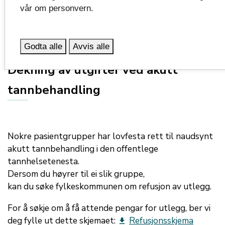
Du
betal
a
r
den private tannlegen direkte for tenesta
vår om personvern.
du får.
Godta alle
Avvis alle
Dekning av utgifter ved akutt
tannbehandling
Nokre pasientgrupper har lovfesta rett til naudsynt
akutt tannbehandling i den offentlege
tannhelsetenesta.
Dersom
du
høyrer til ei slik gruppe,
kan
d
u
s
øke
fylkeskommunen
om refusjon av utlegg
.
For å søkje om å få attende pengar for utlegg, ber vi
deg fylle ut dette skjemaet:
Refusjonsskjema
get_app