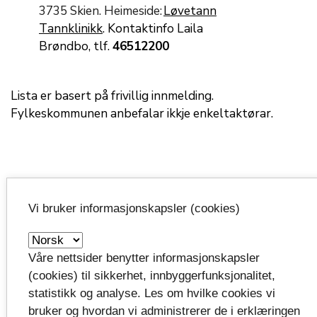
373
5 Skien. Heimeside:
Løvetann
Tannklinikk
.
Kontaktinfo Laila
Brøndbo,
tlf
.
46512200
Lista er basert på frivillig innmelding.
Fylkeskommunen
anbefalar
ikkje enkeltaktørar.
Kva kostar behandling
h
jå
privat
Vi bruker informasjonskapsler (cookies)
tannlege?
Våre nettsider benytter informasjonskapsler
(cookies) til sikkerhet, innbyggerfunksjonalitet,
Prisse
tt
inga
blir gjort av den behandlande
statistikk og analyse. Les om hvilke cookies vi
tannlegen.
bruker og hvordan vi administrerer de i erklæringen