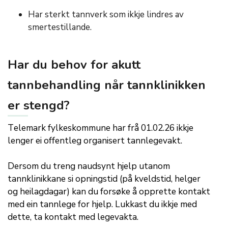
Har sterkt tannverk som ikkje lindres av
smertestillande.
Har du behov for akutt
tannbehandling når tannklinikken
er stengd?
Telemark fylkeskommune har frå 01.02.26 ikkje
lenger ei offentleg organisert tannlegevakt.
D
ersom
du treng naudsynt hjelp utanom
tannklinikk
a
ne
si
opning
s
tid
(
på kveldstid, helger
og
he
ilagdaga
r
)
kan du forsøke å opprette kontakt
med ein tannlege for hjelp. Lukkast du ikkje med
dette, ta kontakt med legevakta.