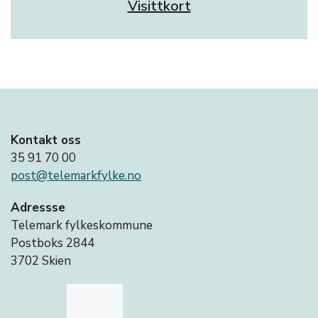
Visittkort
Kontakt oss
35 91 70 00
post@telemarkfylke.no
Adressse
Telemark fylkeskommune
Postboks 2844
3702 Skien