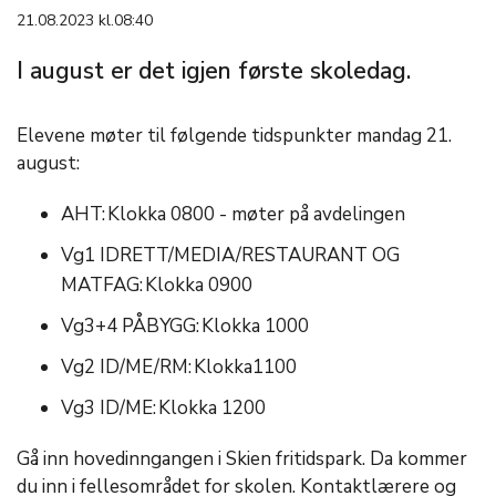
21.08.2023 kl.08:40
I august er det igjen første skoledag.
​Elevene møter til følgende tidspunkter mandag 21.
august:
​AHT: Klokka 0800 ​- møter på avdelingen
Vg1 IDRETT/MEDIA/RESTAURANT OG
MATFAG: Klokka 0900
​Vg3+4 PÅBYGG: Klokka 1000
​Vg2 ID/ME/RM: Klokka1100
​Vg3 ID/ME: Klokka 1200
Gå inn hovedinngangen i Skien fritidspark. Da kommer
du inn i fellesområdet for skolen. Kontaktlærere og