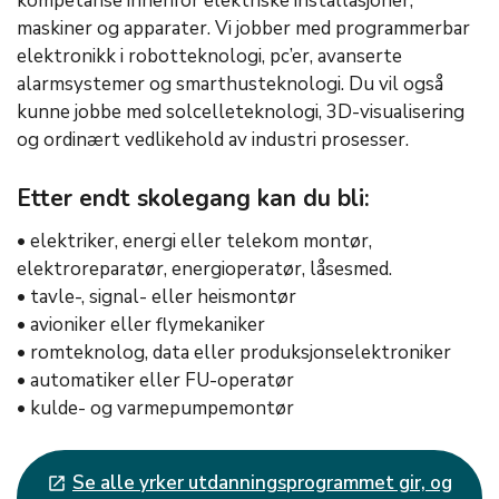
kompetanse innenfor elektriske installasjoner,
maskiner og apparater. Vi jobber med programmerbar
elektronikk i robotteknologi, pc’er, avanserte
alarmsystemer og smarthusteknologi. Du vil også
kunne jobbe med solcelleteknologi, 3D-visualisering
og ordinært vedlikehold av industri prosesser.
Etter endt skolegang kan du bli:
• elektriker, energi eller telekom montør,
elektroreparatør, energioperatør, låsesmed.
• tavle-, signal- eller heismontør
• avioniker eller flymekaniker
• romteknolog, data eller produksjonselektroniker
• automatiker eller FU-operatør
• kulde- og varmepumpemontør
Se alle yrker utdanningsprogrammet gir, og
launch