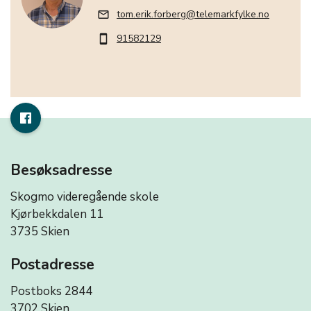
tom.erik.forberg@telemarkfylke.no
mail_outline
91582129
smartphone
Besøksadresse
Skogmo videregående skole
Kjørbekkdalen 11
3735 Skien
Postadresse
Postboks 2844
3702 Skien