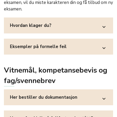
eksamen, vil du miste karakteren din og få tilbud om ny
eksamen.
Hvordan klager du?
expand_more
Eksempler på formelle feil
expand_more
Vitnemål, kompetansebevis og
fag/svennebrev
Her bestiller du dokumentasjon
expand_more