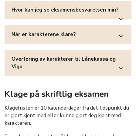
Hvor kan jeg se eksamensbesvarelsen min?
expand_more
Når er karakterene klare?
expand_more
Overføring av karakterer til Lånekassa og
Vigo
expand_more
Klage på skriftlig eksamen
Klagefristen er 10 kalenderdager fra det tidspunkt du
er gjort kjent med eller kunne gjort deg kjent med
karakteren.