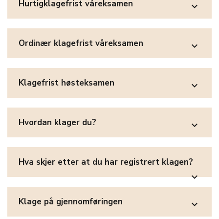
Hurtigklagefrist våreksamen
expand_more
Ordinær klagefrist våreksamen
expand_more
Klagefrist høsteksamen
expand_more
Hvordan klager du?
expand_more
Hva skjer etter at du har registrert klagen?
expand_more
Klage på gjennomføringen
expand_more