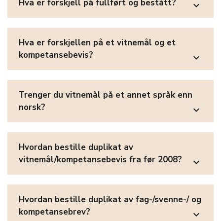
Hva er forskjell på fullført og bestått?
expand_more
Hva er forskjellen på et vitnemål og et
kompetansebevis?
expand_more
Trenger du vitnemål på et annet språk enn
norsk?
expand_more
Hvordan bestille duplikat av
vitnemål/kompetansebevis fra før 2008?
expand_more
Hvordan bestille duplikat av fag-/svenne-/ og
kompetansebrev?
expand_more