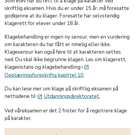
Som elev har du rett til å klage på karakter ved
skriftlig eksamen. Hvis du er under 15 år, må foresatte
godkjenne at du klager. Foresatte har selvstendig
klagerett for elever under 18 år.
Klagebehandling er ingen ny sensur, men en vurdering
om karakteren du har fått er rimelig eller ikke.
Klagesensur kan også føre til at karakteren settes
ned. Du skal ikke begrunne klagen. Les om klagerett,
klageinstans og klagebehandling i
launch
Opplæringsforeskrifta kapittel 10
.
Du kan lese mer om klage på skriftlig eksamen på
nettsidene til
Utdanningsdirektoratet.
launch
Ved våreksamen er det 2 frister for å registrere klage
på karakter.