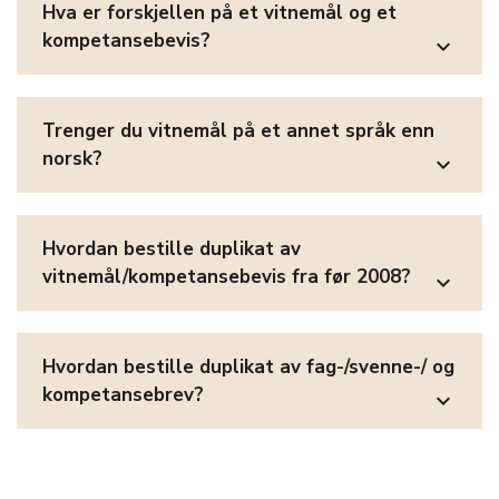
Hva er forskjellen på et vitnemål og et
kompetansebevis?
expand_more
Trenger du vitnemål på et annet språk enn
norsk?
expand_more
Hvordan bestille duplikat av
vitnemål/kompetansebevis fra før 2008?
expand_more
Hvordan bestille duplikat av fag-/svenne-/ og
kompetansebrev?
expand_more