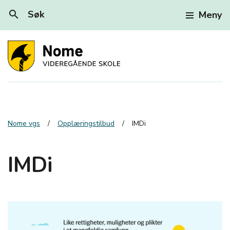
search
Søk
Meny
Nome vgs
Opplæringstilbud
IMDi
IMDi