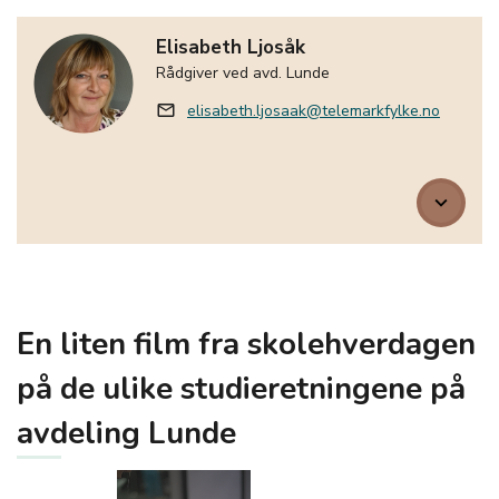
Elisabeth Ljosåk
Rådgiver ved avd. Lunde
elisabeth.ljosaak@telemarkfylke.no
mail_outline
keyboard_arrow_down
En liten film fra skolehverdagen
på de ulike studieretningene på
avdeling Lunde