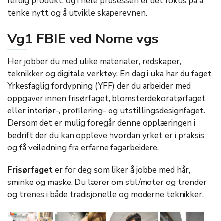
ferdig produkt, og i hele prosessen er det fokus på å
tenke nytt og å utvikle skaperevnen.
Vg1 FBIE ved Nome vgs
Her jobber du med ulike materialer, redskaper,
teknikker og digitale verktøy. En dag i uka har du faget
Yrkesfaglig fordypning (YFF) der du arbeider med
oppgaver innen frisørfaget, blomsterdekoratørfaget
eller interiør-, profilering- og utstillingsdesignfaget.
Dersom det er mulig foregår denne opplæringen i
bedrift der du kan oppleve hvordan yrket er i praksis
og få veiledning fra erfarne fagarbeidere.
Frisørfaget
er for deg som liker å jobbe med hår,
sminke og maske. Du lærer om stil/moter og trender
og trenes i både tradisjonelle og moderne teknikker.