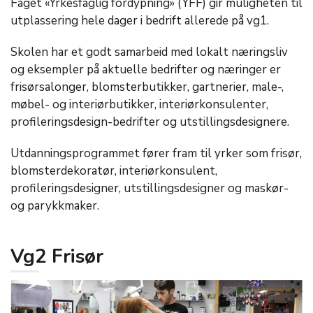
Faget «Yrkesfaglig fordypning» (YFF) gir muligheten til
utplassering hele dager i bedrift allerede på vg1.
Skolen har et godt samarbeid med lokalt næringsliv
og eksempler på aktuelle bedrifter og næringer er
frisørsalonger, blomsterbutikker, gartnerier, male-,
møbel- og interiørbutikker, interiørkonsulenter,
profileringsdesign-bedrifter og utstillingsdesignere.
Utdanningsprogrammet fører fram til yrker som frisør,
blomsterdekoratør, interiørkonsulent,
profileringsdesigner, utstillingsdesigner og maskør-
og parykkmaker.
Vg2 Frisør