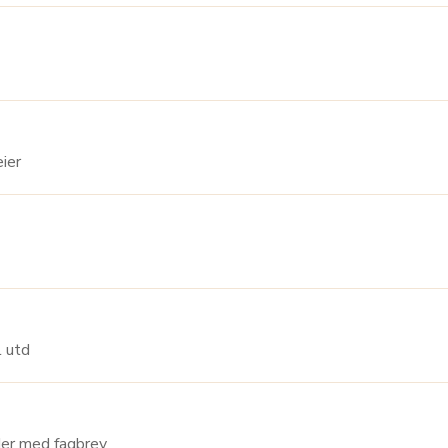
epleier
m/till utd
 Kantinearbeider med fagbrev