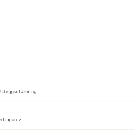
 Adjunkt med tilleggsutdanning
enholder med fagbrev