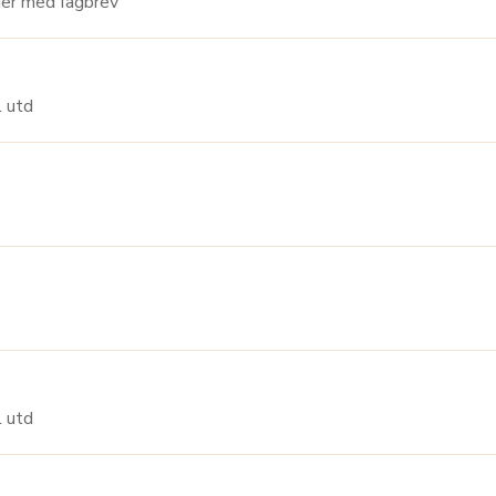
 Kantinearbeider med fagbrev
m/till utd
m/till utd