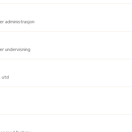
 Avdelingsleder administrasjon
Avdelingsleder undervisning
m/till utd