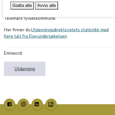
for å redusere utenforskap gjennom økt kvalitet i
Godta alle
Avvis alle
videregående opplæring, er et satsingsområde i
Telemark fylkeskommune.
Her finner du
Utdanningsdirektoratets statistikk med
flere tall fra Elevundersøkelsen
.
Emneord:
Utdanning
image_search