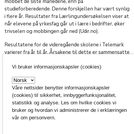
mobbet de siste månedene, enn på
studieforberedende. Denne forskjellen har vært synlig
i flere år. Resultater fra Lærlingundersøkelsen viser at
når elevene på yrkesfag går ut i lære i bedrifter, øker
trivselen og mobbingen går ned (Udir.no).
Resultatene for de videregående skolene i Telemark
varierer fra år til år. Årsakene til dette er sammensatte
og ligger både i og utenfor skolen. Det kan for
eksempel henge sammen med utfordringer knyttet til
Vi bruker informasjonskapsler (cookies)
årskull, like mye som skolens systematiske arbeid med
skolemiljøet.
Våre nettsider benytter informasjonskapsler
Fylkeskommunen har utarbeidet rutiner for
(cookies) til sikkerhet, innbyggerfunksjonalitet,
skolemiljøarbeidet. I tillegg har skolene digitale
statistikk og analyse. Les om hvilke cookies vi
verktøy som kan benyttes for å kartlegge
bruker og hvordan vi administrerer de i erklæringen
læringsmiljøet i en klasse, eller for å undersøke
vår om personvern.
nærmere ved konkret mistanke om at noen elever
ikke har det trygt på skolen. Arbeid med inkludering