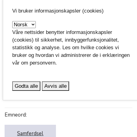
Ole Martin Haukland
Vi bruker informasjonskapsler (cookies)
Tlf: 48299463
E-
post:
ole.martin.haukland@telemarkfylke.no
Våre nettsider benytter informasjonskapsler
(cookies) til sikkerhet, innbyggerfunksjonalitet,
Kjell-Tore Haustveit:
statistikk og analyse. Les om hvilke cookies vi
Tlf: 95180420
bruker og hvordan vi administrerer de i erklæringen
E-post:
kjell-
vår om personvern.
tore.haustveit@telemarkfylke.no
Godta alle
Avvis alle
Emneord:
Samferdsel