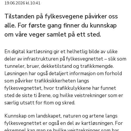
19.06.2026 kl.10:41
Tilstanden på fylkesvegene påvirker oss
alle. For første gang finner du kunnskap
om våre veger samlet på ett sted.
En digital kartløsning gir et helhetlig bilde av ulike
deler av infrastrukturen på fylkesvegnettet – slik som
tunneler, bruer, dekketilstand og trafikkmengde.
Løsningen har også detaljert informasjon om forhold
som påvirker trafikksikkerheten langs
fylkesvegnettet, hvor trafikkulykkene har funnet
sted de siste ti årene, og hvilke veistrekninger som er
særlig utsatt for flom og skred.
Kunnskap om landskapet, naturen og artene langs
fylkesvegnettet er også en del av kartløsningen. For
eksempel kan man se hvilke veistrekninger som har