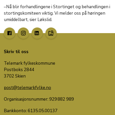
–Nå blir forhandlingene i Stortinget og behandlingen i
stortingskomiteen viktig. Vi melder oss på høringen
umiddelbart, sier Løkslid.
image_search
Skriv til oss
Telemark fylkeskommune
Postboks 2844
3702 Skien
post@telemarkfylke.no
Organisasjonsnummer: 929 882 989
Bankkonto: 6135.05.00137