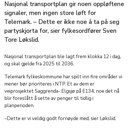
Nasjonal transportplan gir noen oppløftene
signaler, men ingen store løft for
Telemark. – Dette er ikke noe å ta på seg
partyskjorta for, sier fylkesordfører Sven
Tore Løkslid.
Nasjonal transportplan ble lagt frem klokka 12 i dag,
og skal gjelde fra 2025 til 2036.
Telemark fylkeskommune har spilt inn fire områder vi
mener bør prioriteres i NTP. Et av dem er
veiprosjektet Saggrenda- Elgsjø på E134, noe det nå
blir foreslått å sette av penger til tidlig i
planperioden.
–Dette er vi veldig godt fornøyde med, sier Løkslid.