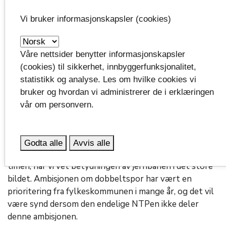
–Vi gjør jobben på hjemmebane nå og målet er lokale
Vi bruker informasjonskapsler (cookies)
vedtak i juni 2024. Det er bare Grenland som nå
gjenstår av de 9 byområdene og som er klar med en ny
Våre nettsider benytter informasjonskapsler
bypakke. Vi forventer lik behandling som Tromsø,
(cookies) til sikkerhet, innbyggerfunksjonalitet,
Nedre Glomma og Kristiansand. Det betyr at vi
statistikk og analyse. Les om hvilke cookies vi
forventer invitasjon til forhandling om byvekstavtale
bruker og hvordan vi administrerer de i erklæringen
etter stortingsvedtak i 2025.
vår om personvern.
–Underlig
Godta alle
Avvis alle
–Jeg er forundra over at vi ikke ser spor av to tog i
timen, når vi vet betydningen av jernbanen i det store
bildet. Ambisjonen om dobbeltspor har vært en
prioritering fra fylkeskommunen i mange år, og det vil
være synd dersom den endelige NTPen ikke deler
denne ambisjonen.