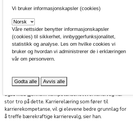
Vi bruker informasjonskapsler (cookies)
Ben Ståle Leirvåg. Foto: Kristine Mellefoss
Våre nettsider benytter informasjonskapsler
(cookies) til sikkerhet, innbyggerfunksjonalitet,
Ben Leirvåg, seksjonssjef for kompetanse og
statistikk og analyse. Les om hvilke cookies vi
integrering, sier han ser frem til å følge arbeidet med
bruker og hvordan vi administrerer de i erklæringen
prosjektet.
vår om personvern.
- Prosjektet setter eleven i sentrum av et fellesskap
som teller både faglærer, rådgiver, karriereveileder,
Godta alle
Avvis alle
kommunalt som fylkeskommunalt. Arbeidslivet er
også med gjennom kompetansenettverkene. Jeg har
stor tro på dette. Karrierelæring som fører til
karrierekompetanse, vil gi elevene bedre grunnlag for
å treffe bærekraftige karrierevalg, sier han.