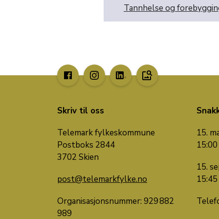
Tannhelse og forebyggin
image_search
Skriv til oss
Snak
Telemark fylkeskommune
15. ma
Postboks 2844
15:00
3702 Skien
15. se
post@telemarkfylke.no
15:45
Organisasjonsnummer: 929 882
Telef
989