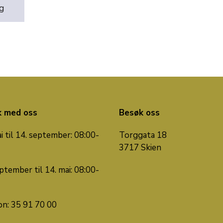
g
k med oss
Besøk oss
i til 14. september: 08:00-
Torggata 18
3717 Skien
ptember til 14. mai: 08:00-
on: 35 91 70 00