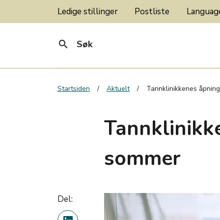
Ledige stillinger
Postliste
Langua
search
Søk
Startsiden
Aktuelt
Tannklinikkenes åpning
Tannklinikk
sommer
Del: