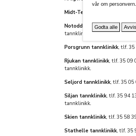
vår om personvern
Midt-Telemark tannklinikk
, 
Notodden tannklinikk
, tlf. 3
Godta alle
Avvis
tannklinikk.
Porsgrunn tannklinikk
, tlf. 
Rjukan tannklinikk
, tlf. 35 0
tannklinikk.
Seljord tannklinikk
, tlf. 35 
Siljan tannklinikk
, tlf. 35 94
tannklinikk.
Skien tannklinikk
, tlf. 35 58
Stathelle tannklinikk
, tlf. 3