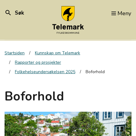
search
Søk
Meny
Startsiden
Kunnskap om Telemark
Rapporter og prosjekter
Folkehelseundersøkelsen 2025
Boforhold
Boforhold