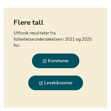
Flere tall
Utforsk resultater fra
folkehelseundersøkelsen i 2021 og 2025
for:
Kommuner
launch
Levekårssoner
launch