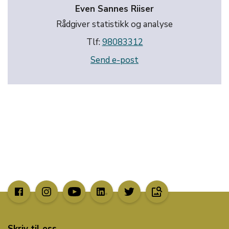
Even Sannes Riiser
Rådgiver statistikk og analyse
Tlf:
98083312
Send e-post
image_search
Skriv til oss