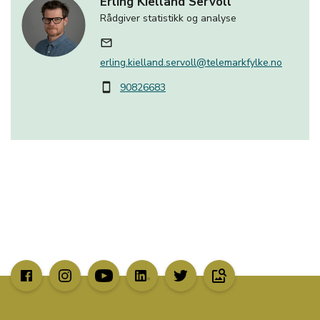
Erling Kielland Servoll
Rådgiver statistikk og analyse
mail_outline
erling.kielland.servoll@telemarkfylke.no
90826683
smartphone
image_search