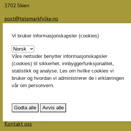
3702 Skien
post@telemarkfylke.no
Organisasjonsnummer: 929 882 989
Vi bruker informasjonskapsler (cookies)
Bankkonto: 6135.05.00137
Våre nettsider benytter informasjonskapsler
Faktura til fylkeskommunen
(cookies) til sikkerhet, innbyggerfunksjonalitet,
statistikk og analyse. Les om hvilke cookies vi
Snakk med oss
bruker og hvordan vi administrerer de i erklæringen
15. mai til 14. september: 08:00-15:00
vår om personvern.
15. september til 14. mai: 08:00-15:45
Godta alle
Avvis alle
Telefon: 35 91 70 00
Kontakt oss