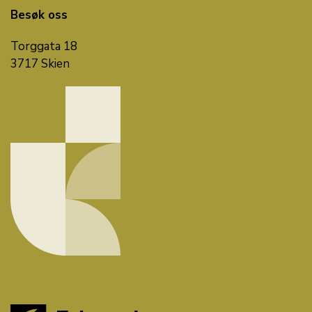
Besøk oss
Torggata 18
3717 Skien