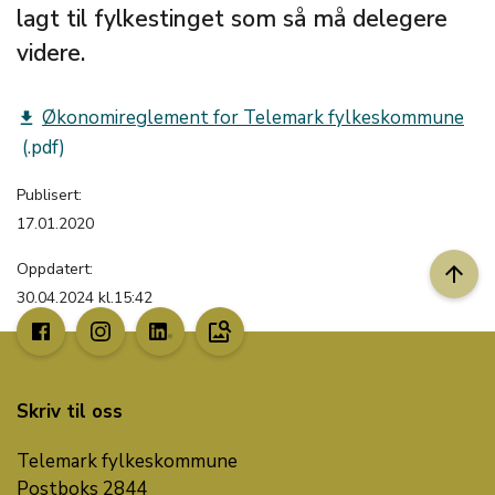
lagt til fylkestinget som så må delegere
videre.
Økonomireglement for Telemark fylkeskommune
get_app
Publisert:
17.01.2020
Oppdatert:
arrow_upward
30.04.2024 kl.15:42
image_search
Skriv til oss
Telemark fylkeskommune
Postboks 2844