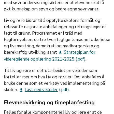
med søvnundervisningsøktene er at elevene skal få
økt kunnskap om søvn og bedre egne søvnvaner.
Liv og røre bidrar til å oppfylle skolens formål, og
relevante nasjonale anbefalinger og retningslinjer er
lagt til grunn. Programmet er i tråd med
Fagfornyelsen, de tre tverrfaglige temaene folkehelse
og livsmestring, demokrati og medborgerskap og
bærekraftig utvikling, samt
Strategiplan for
get_app
videregående opplæring 2021-2025
.
Til Liv og røre er det utarbeidet en veileder som
forteller mer om hva Liv og røre er. Det anbefales å
bruke denne som et verktøy ved implementering på
skolen.
Last ned veileder
.
get_app
Elevmedvirkning og timeplanfesting
Felles for alle komponentene i Liv og røre er at de