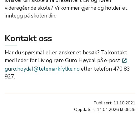
Ønsker din skole å få presentert Liv og røre i
videregående skole? Vi kommer gjerne og holder et
innlegg på skolen din.
Kontakt oss
Har du spørsmål eller ønsker et besøk? Ta kontakt
med leder for Liv og røre Guro Høydal på e-post
launch
guro.hoydal@telemarkfylke.no
eller telefon 470 83
927.
Publisert: 11.10.2021
Oppdatert: 14.04.2026 kl.08:38