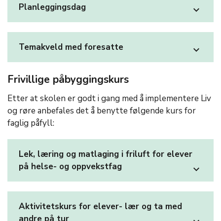
Planleggingsdag
expand_more
Temakveld med foresatte
expand_more
Frivillige påbyggingskurs
Etter at skolen er godt i gang med å implementere Liv
og røre anbefales det å benytte følgende kurs for
faglig påfyll:
Lek, læring og matlaging i friluft for elever
på helse- og oppvekstfag
expand_more
Aktivitetskurs for elever- lær og ta med
andre på tur