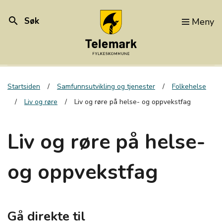
search
Søk
Meny
Startsiden
Samfunnsutvikling og tjenester
Folkehelse
Liv og røre
Liv og røre på helse- og oppvekstfag
Liv og røre på helse-
og oppvekstfag
Gå direkte til