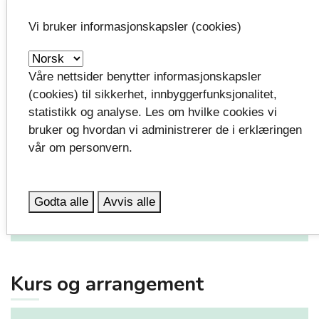
Vi bruker informasjonskapsler (cookies)
Produktliste for smakssatte meierivarer
expand_more
Våre nettsider benytter informasjonskapsler
(cookies) til sikkerhet, innbyggerfunksjonalitet,
MinLivsstil
expand_more
statistikk og analyse. Les om hvilke cookies vi
bruker og hvordan vi administrerer de i erklæringen
vår om personvern.
Gratis utstyrspakke til fysisk aktiv læring
expand_more
Godta alle
Avvis alle
Besøk av Liv og røre lærer
expand_more
Kurs og arrangement