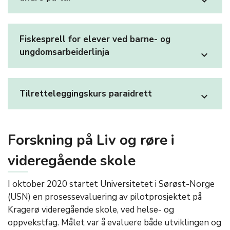
expand_more
Fiskesprell for elever ved barne- og
ungdomsarbeiderlinja
expand_more
Tilretteleggingskurs paraidrett
expand_more
Forskning på Liv og røre i
videregående skole
I oktober 2020 startet Universitetet i Sørøst-Norge
(USN) en prosessevaluering av pilotprosjektet på
Kragerø videregående skole, ved helse- og
oppvekstfag. Målet var å evaluere både utviklingen og