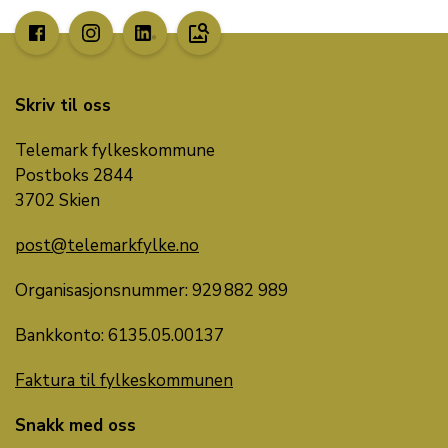
image_search
Skriv til oss
Telemark fylkeskommune
Postboks 2844
3702 Skien
post@telemarkfylke.no
Organisasjonsnummer: 929 882 989
Bankkonto: 6135.05.00137
Faktura til fylkeskommunen
Snakk med oss