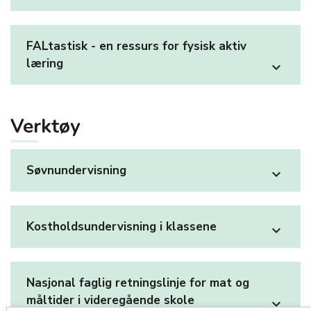
FALtastisk - en ressurs for fysisk aktiv
læring
expand_more
Verktøy
Søvnundervisning
expand_more
Kostholdsundervisning i klassene
expand_more
Nasjonal faglig retningslinje for mat og
måltider i videregående skole
expand_more