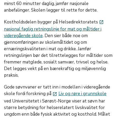
minst 60 minutter daglig, jamfør nasjonale
anbefalinger. Skolen legger til rette for dette.
Kostholdsdelen bygger på Helsedirektoratets
launch
nasjonal faglig retningslinje for mat og måltider i
videregående skole
. Den sier både noe om
gjennomføringen av skolemåltidet og om
ernæringskvaliteten i mat og drikke. Jamfør
retningslinjen bør det tilrettelegges for måltider som
fremmer matglede, sosialt samvær, trivsel og helse.
Det legges vekt på en bærekraftig og miljøvennlig
praksis.
Gode søvnvaner er tatt inn i modellen i videregående
skole fordi forskning på
Liv og røre i grunnskole
launch
ved Universitetet i Sørøst-Norge viser at søvn har
større betydning for helserelatert livskvalitet for
ungdom enn både fysisk aktivitet og kosthold. Målet