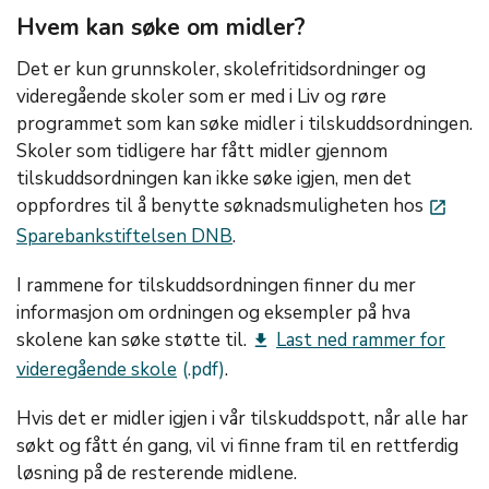
Hvem kan søke om midler?
Det er kun grunnskoler, skolefritidsordninger og
videregående skoler som er med i Liv og røre
programmet som kan søke midler i tilskuddsordningen.
Skoler som tidligere har fått midler gjennom
tilskuddsordningen kan ikke søke igjen, men det
oppfordres til å benytte søknadsmuligheten hos
launch
Sparebankstiftelsen DNB
.
I rammene for tilskuddsordningen finner du mer
informasjon om ordningen og eksempler på hva
skolene kan søke støtte til.
Last ned rammer for
get_app
videregående skole
.
Hvis det er midler igjen i vår tilskuddspott, når alle har
søkt og fått én gang, vil vi finne fram til en rettferdig
løsning på de resterende midlene.