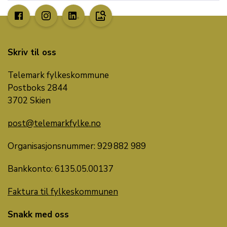
image_search
Skriv til oss
Telemark fylkeskommune
Postboks 2844
3702 Skien
post@telemarkfylke.no
Organisasjonsnummer: 929 882 989
Bankkonto: 6135.05.00137
Faktura til fylkeskommunen
Snakk med oss