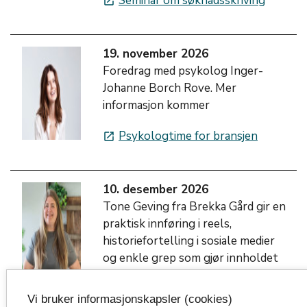
Seminar om søknadsskriving
launch
19. november 2026
Foredrag med psykolog Inger-
Johanne Borch Rove. Mer
informasjon kommer
Psykologtime for bransjen
launch
10. desember 2026
Tone Geving fra Brekka Gård gir en
praktisk innføring i reels,
historiefortelling i sosiale medier
og enkle grep som gjør innholdet
ditt mer synlig.
Vi bruker informasjonskapsler (cookies)
Lag engasjerende innhold på
launch