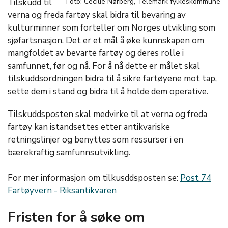
Tilskudd til
Foto: Cecilie Nørberg, Telemark fylkeskommune
verna og freda fartøy skal bidra til bevaring av
kulturminner som forteller om Norges utvikling som
sjøfartsnasjon. Det er et mål å øke kunnskapen om
mangfoldet av bevarte fartøy og deres rolle i
samfunnet, før og nå. For å nå dette er målet skal
tilskuddsordningen bidra til å sikre fartøyene mot tap,
sette dem i stand og bidra til å holde dem operative.
Tilskuddsposten skal medvirke til at verna og freda
fartøy kan istandsettes etter antikvariske
retningslinjer og benyttes som ressurser i en
bærekraftig samfunnsutvikling.
For mer informasjon om tilkusddsposten se:
Post 74
Fartøyvern - Riksantikvaren
Fristen for å søke om