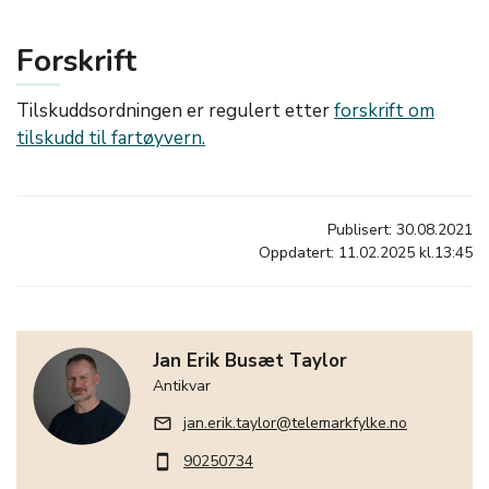
Forskrift
Tilskuddsordningen er regulert etter
forskrift om
tilskudd til fartøyvern.
Publisert: 30.08.2021
Oppdatert: 11.02.2025 kl.13:45
Jan Erik Busæt Taylor
Antikvar
jan.erik.taylor@telemarkfylke.no
mail_outline
90250734
smartphone