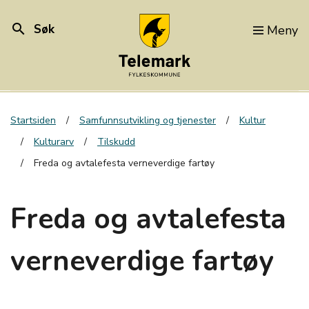
search
Søk
Meny
Startsiden
Samfunnsutvikling og tjenester
Kultur
Kulturarv
Tilskudd
Freda og avtalefesta verneverdige fartøy
Freda og avtalefesta
verneverdige fartøy