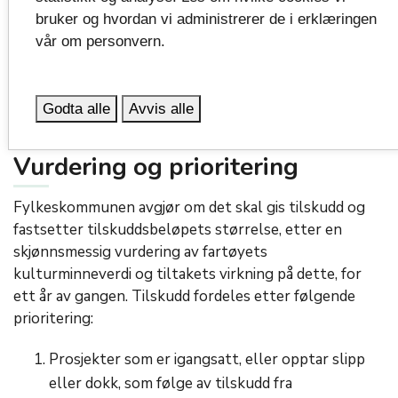
bruker og hvordan vi administrerer de i erklæringen
Om og hvor mye støtte som er mottatt fra
vår om personvern.
offentlig instans de siste to årene, og eventuelle
søknader til eller tilskudd fra offentlig instans
inneværende år.
Godta alle
Avvis alle
Vurdering og prioritering
Fylkeskommunen avgjør om det skal gis tilskudd og
fastsetter tilskuddsbeløpets størrelse, etter en
skjønnsmessig vurdering av fartøyets
kulturminneverdi og tiltakets virkning på dette, for
ett år av gangen. Tilskudd fordeles etter følgende
prioritering:
Prosjekter som er igangsatt, eller opptar slipp
eller dokk, som følge av tilskudd fra