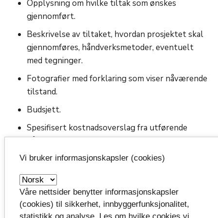
Opplysning om hvilke tiltak som ønskes
gjennomført.
Beskrivelse av tiltaket, hvordan prosjektet skal
gjennomføres, håndverksmetoder, eventuelt
med tegninger.
Fotografier med forklaring som viser nåværende
tilstand.
Budsjett.
Spesifisert kostnadsoverslag fra utførende
håndverker eller firma. Materialkostnader og
arbeidskostnader må spesifiseres, med og uten
Vi bruker informasjonskapsler (cookies)
mva.
Søknadssum.
Våre nettsider benytter informasjonskapsler
Har eier momskompensasjon knyttet til
(cookies) til sikkerhet, innbyggerfunksjonalitet,
objektet/tiltakene, og i så fall hvor mye?
statistikk og analyse. Les om hvilke cookies vi