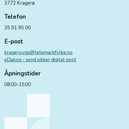
3772 Kragerø
Telefon
35 91 95 00
E-post
kragero.vgs@telemarkfylke.no
eDialog - send sikker digital post
Åpningstider
08:00-15:00