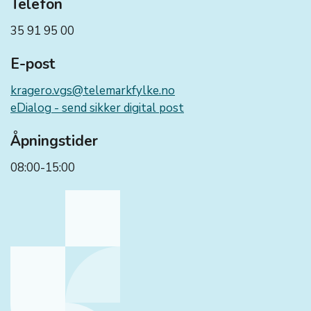
Telefon
35 91 95 00
E-post
kragero.vgs@telemarkfylke.no
eDialog - send sikker digital post
Åpningstider
08:00-15:00