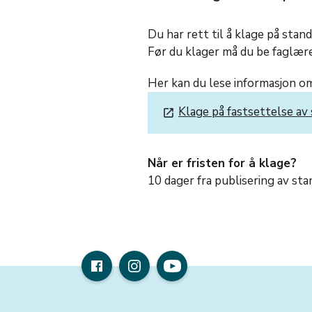
Du har rett til å klage på stan
Før du klager må du be faglær
Her kan du lese informasjon om
Klage på fastsettelse a
launch
Når er fristen for å klage?
10 dager fra publisering av st