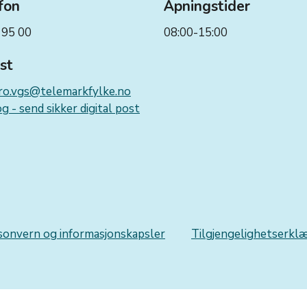
fon
Åpningstider
 95 00
08:00-15:00
st
ro.vgs@telemarkfylke.no
g - send sikker digital post
sonvern og informasjonskapsler
Tilgjengelighetserkl