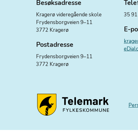
Besøksadresse
Tele
Kragerø videregående skole
35 91
Frydensborgveien 9–11
E-po
3772 Kragerø
krage
Postadresse
eDialo
Frydensborgveien 9–11
3772 Kragerø
Per