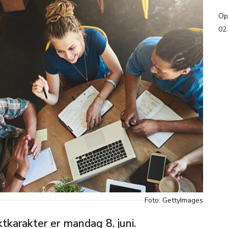
Op
02
Foto: GettyImages
tkarakter er mandag 8. juni.