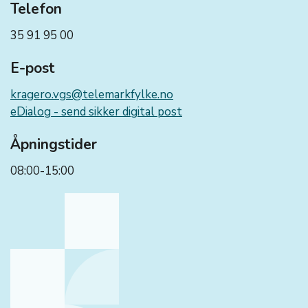
Telefon
35 91 95 00
E-post
kragero.vgs@telemarkfylke.no
eDialog - send sikker digital post
Åpningstider
08:00-15:00