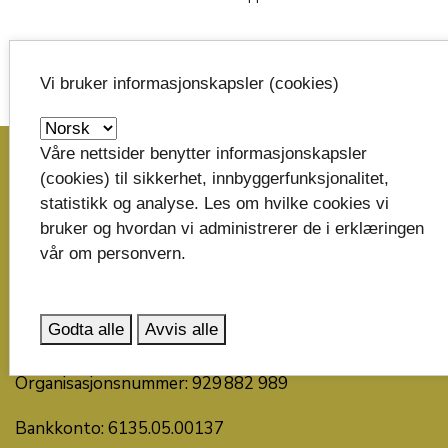
Vi bruker informasjonskapsler (cookies)
image_search
Våre nettsider benytter informasjonskapsler
(cookies) til sikkerhet, innbyggerfunksjonalitet,
Skriv til oss
statistikk og analyse. Les om hvilke cookies vi
bruker og hvordan vi administrerer de i erklæringen
Telemark fylkeskommune
vår om personvern.
Postboks 2844
3702 Skien
Godta alle
Avvis alle
post@telemarkfylke.no
Organisasjonsnummer: 929 882 989
Bankkonto: 6135.05.00137