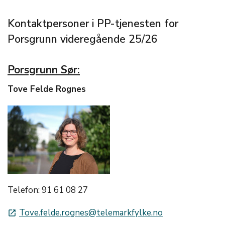
Kontaktpersoner i PP-tjenesten for
Porsgrunn videregående 25/26
Porsgrunn Sør:
Tove Felde Rognes
Telefon: 91 61 08 27
Tove.felde.rognes@telemarkfylke.no
launch