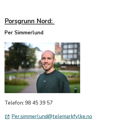
Porsgrunn Nord:
Per Simmerlund
Telefon: 98 45 39 57
Per.simmerlund@telemarkfylke.no
launch