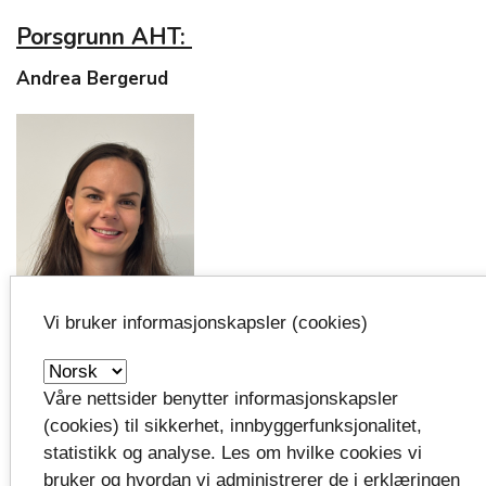
Porsgrunn AHT:
Andrea Bergerud
Vi bruker informasjonskapsler (cookies)
Telefon: 46 45 00 55
Våre nettsider benytter informasjonskapsler
andrea.bergerud@telemarkfylke.no
launch
(cookies) til sikkerhet, innbyggerfunksjonalitet,
statistikk og analyse. Les om hvilke cookies vi
Publisert:
bruker og hvordan vi administrerer de i erklæringen