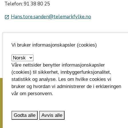
Telefon: 91 38 80 25
Hans.tore.sanden@telemarkfylke.no
launch
Publisert:
Vi bruker informasjonskapsler (cookies)
16.09.2024
Oppdatert:
Våre nettsider benytter informasjonskapsler
06.03.2026 kl.12:16
(cookies) til sikkerhet, innbyggerfunksjonalitet,
image_search
statistikk og analyse. Les om hvilke cookies vi
bruker og hvordan vi administrerer de i erklæringen
vår om personvern.
Skriv til oss
Telemark fylkeskommune
Godta alle
Avvis alle
Postboks 2844
3702 Skien