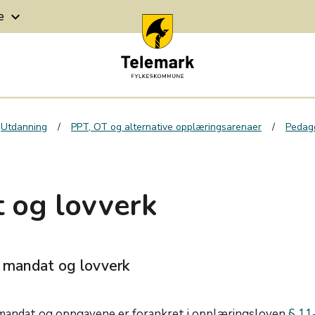
ge
keyboard_arrow_down
Utdanning
PPT, OT og alternative opplæringsarenaer
Pedago
 og lovverk
 mandat og lovverk
mandat og oppgavene er forankret i opplæringsloven
§ 11