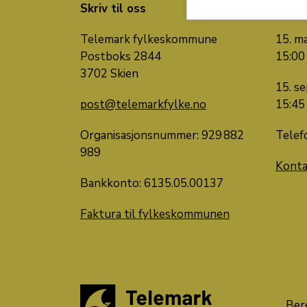
Skriv til oss
Snak
Telemark fylkeskommune
15. ma
Postboks 2844
15:00
3702 Skien
15. se
post@telemarkfylke.no
15:45
Organisasjonsnummer: 929 882
Telef
989
Konta
Bankkonto: 6135.05.00137
Faktura til fylkeskommunen
Ber