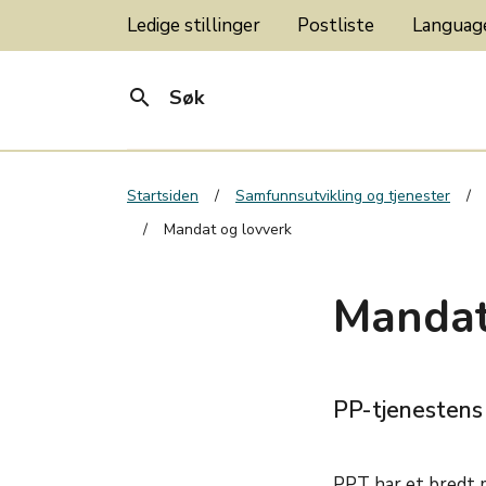
Ledige stillinger
Postliste
Langua
search
Søk
Startsiden
Samfunnsutvikling og tjenester
Mandat og lovverk
Mandat
PP-tjenestens
PPT har et bredt 