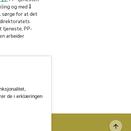
kling og med å
 sørge for at det
sdirektoratets
t tjeneste, PP-
en arbeider
t: 16.12.2024 kl.13:20
nksjonalitet,
rer de i erklæringen
arrow_upward