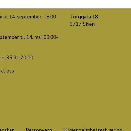
k med oss
Besøk oss
i til 14. september: 08:00-
Torggata 18
3717 Skien
ptember til 14. mai: 08:00-
on: 35 91 70 00
kt oss
edskap
Personvern
Tilgjengelighetserklæring