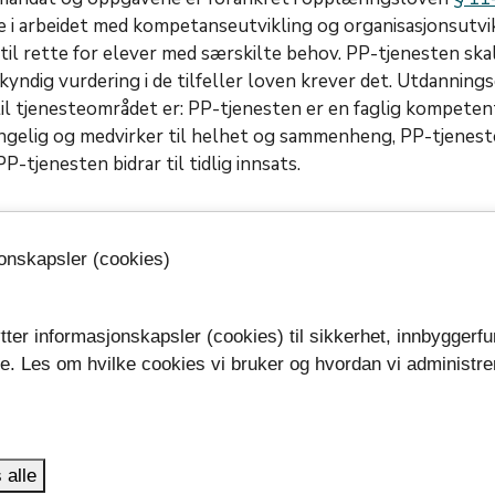
e i arbeidet med kompetanseutvikling og organisasjonsutvi
il rette for elever med særskilte behov. PP-tjenesten skal
kkyndig vurdering i de tilfeller loven krever det. Utdanning
 til tjenesteområdet er: PP-tjenesten er en faglig kompeten
engelig og medvirker til helhet og sammenheng, PP-tjenest
-tjenesten bidrar til tidlig innsats.
jonskapsler (cookies)
Publisert: 13.09.2024
Oppdater
tter informasjonskapsler (cookies) til sikkerhet, innbyggerfu
se. Les om hvilke cookies vi bruker og hvordan vi administre
.
 alle