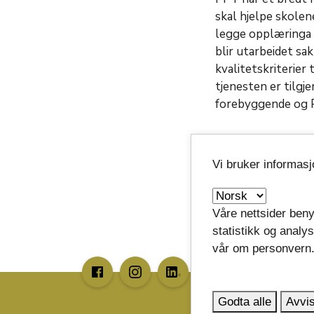
skal hjelpe skolen
legge opplæringa t
blir utarbeidet sa
kvalitetskriterier
tjenesten er tilgj
forebyggende og PP
Vi bruker informas
Våre nettsider beny
statistikk og analy
vår om personvern
image_search
Godta alle
Avvis