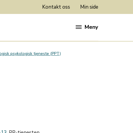
Kontakt oss
Min side
Meny
gisk psykologisk tjeneste (PPT)
-13.
PP-tjenesten