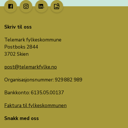
image_search
Skriv til oss
Telemark fylkeskommune
Postboks 2844
3702 Skien
post@telemarkfylke.no
Organisasjonsnummer: 929 882 989
Bankkonto: 6135.05.00137
Faktura til fylkeskommunen
Snakk med oss