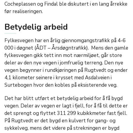
Cocheplassen og Findal ble diskutert i en lang årrekke
før realiseringen.
Betydelig arbeid
Fylkesvegen har en årlig gjennomgangstrafikk på 4-6
000 i døgnet (ÅDT – Årsdøgntrafikk). Mens den gamle
fylkesvegen gikk tett inn mot nærmiljøet, går store
deler av den nye vegen i jomfruelig terreng. Den nye
vegen begynner i rundkjøringen på Rugtvedt og ender
4,1 kilometer seinere i krysset med Asdalveien i
Surtebogen hvor den kobles på eksisterende veg.
Det har blitt utført et betydelig arbeid for å få bygd
vegen. Deler av vegen er lagt i fjell, for å få til dette er
det sprengt og flyttet 311 299 kubikkmeter fast fjell.
På Rugtvedt er det bygd en kulvert for gang- og
sykkelveg, mens det videre på strekningen er bygd