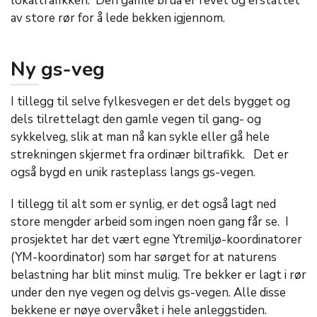
lokaltrafikken. Den gamle brua er revet og erstattet
av store rør for å lede bekken igjennom.
Ny gs-veg
I tillegg til selve fylkesvegen er det dels bygget og
dels tilrettelagt den gamle vegen til gang- og
sykkelveg, slik at man nå kan sykle eller gå hele
strekningen skjermet fra ordinær biltrafikk. Det er
også bygd en unik rasteplass langs gs-vegen.
I tillegg til alt som er synlig, er det også lagt ned
store mengder arbeid som ingen noen gang får se. I
prosjektet har det vært egne Ytremiljø-koordinatorer
(YM-koordinator) som har sørget for at naturens
belastning har blit minst mulig. Tre bekker er lagt i rør
under den nye vegen og delvis gs-vegen. Alle disse
bekkene er nøye overvåket i hele anleggstiden.