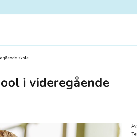
eregående skole
ool i videregående
Av
Ter