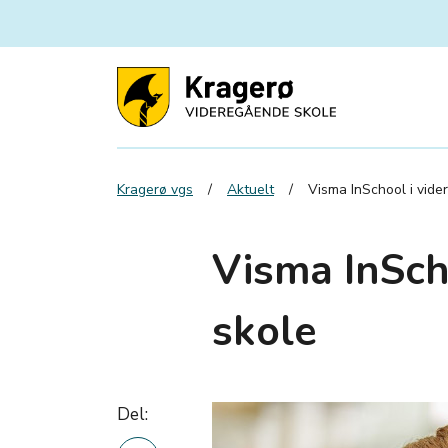
Kragerø vgs
Aktuelt
Visma InSchool i vid
Visma InSch
skole
Del: