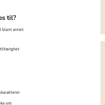
s til?
l blant annet:
tilhørighet
karakterer
øke om: