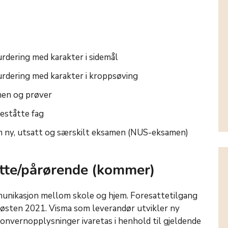
urdering med karakter i sidemål
urdering med karakter i kroppsøving
men og prøver
beståtte fag
om ny, utsatt og særskilt eksamen (NUS-eksamen)
atte/pårørende (kommer)
mmunikasjon mellom skole og hjem. Foresattetilgang
t høsten 2021. Visma som leverandør utvikler ny
sonvernopplysninger ivaretas i henhold til gjeldende