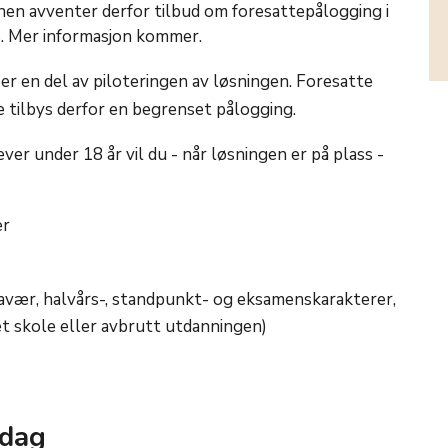
en avventer derfor tilbud om foresattepålogging i
ss. Mer informasjon kommer.
er en del av piloteringen av løsningen. Foresatte
 tilbys derfor en begrenset pålogging.
er under 18 år vil du - når løsningen er på plass -
er
avær, halvårs-, standpunkt- og eksamenskarakterer,
et skole eller avbrutt utdanningen)
rdag