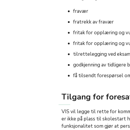
fravær
fratrekk av fravær
fritak for opplæring og v
fritak for opplæring og v
tilrettelegging ved eksa
godkjenning av tidligere 
få tilsendt forespørsel 
Tilgang for fores
VIS vil legge til rette for ko
er ikke på plass til skolestar
funksjonalitet som gjør at per