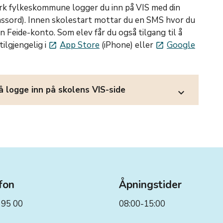
rk fylkeskommune logger du inn på VIS med din
ssord). Innen skolestart mottar du en SMS hvor du
in Feide-konto. Som elev får du også tilgang til å
ilgjengelig i
App Store
(iPhone) eller
Google
launch
launch
 å logge inn på skolens VIS-side
expand_more
fon
Åpningstider
 95 00
08:00-15:00