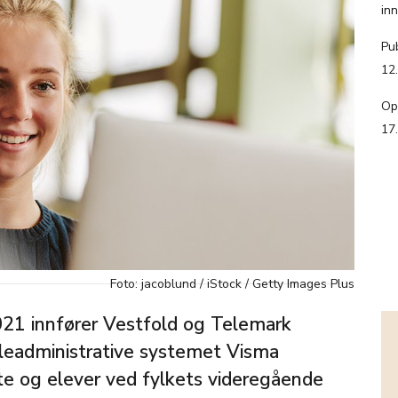
in
Pub
12
Op
17
Foto: jacoblund / iStock / Getty Images Plus
021 innfører Vestfold og Telemark
eadministrative systemet Visma
tte og elever ved fylkets videregående