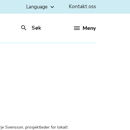
Kontakt oss
Language
keyboard_arrow_down
search
Søk
Meny
:
je Svensson, prosjektleder for lokalt