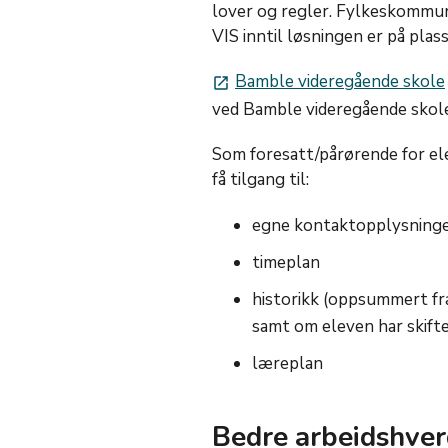
lover og regler. Fylkeskommun
VIS inntil løsningen er på pla
Bamble videregående skole
launch
ved Bamble videregående skole
Som foresatt/pårørende for elev
få tilgang til:
egne kontaktopplysning
timeplan
historikk (oppsummert fr
samt om eleven har skift
læreplan
Bedre arbeidshve