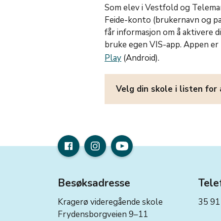
Som elev i Vestfold og Telema
Feide-konto (brukernavn og pa
får informasjon om å aktivere d
bruke egen VIS-app. Appen er t
Play
(Android).
Velg din skole i listen for
Besøksadresse
Tele
Kragerø videregående skole
35 91
Frydensborgveien 9–11