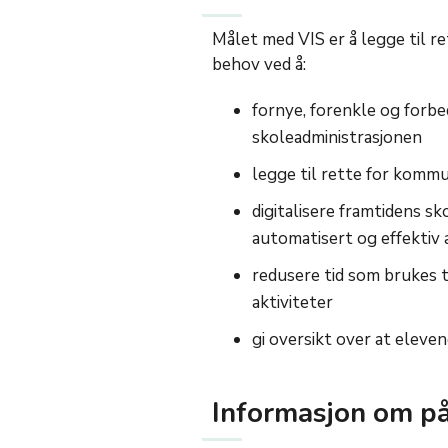
Målet med VIS er å legge til r
behov ved å:
fornye, forenkle og forbe
skoleadministrasjonen
legge til rette for komm
digitalisere framtidens sk
automatisert og effektiv 
redusere tid som brukes ti
aktiviteter
gi oversikt over at eleve
Informasjon om p