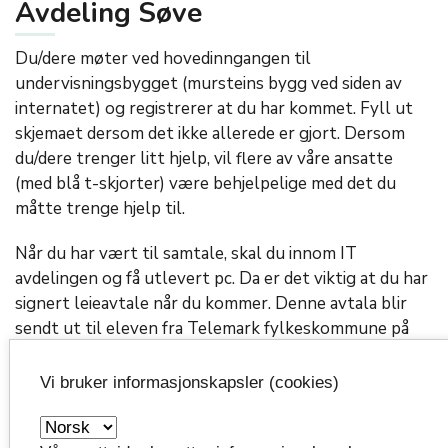
Avdeling Søve
Du/dere møter ved hovedinngangen til
undervisningsbygget (mursteins bygg ved siden av
internatet) og registrerer at du har kommet. Fyll ut
skjemaet dersom det ikke allerede er gjort. Dersom
du/dere trenger litt hjelp, vil flere av våre ansatte
(med blå t-skjorter) være behjelpelige med det du
måtte trenge hjelp til.
Når du har vært til samtale, skal du innom IT
avdelingen og få utlevert pc. Da er det viktig at du har
signert leieavtale når du kommer. Denne avtala blir
sendt ut til eleven fra Telemark fylkeskommune på
sms i starten på august. Avtalen gjelder leie av pc og
læremidler/bøker og må signeres og aktiveres digitalt.
Vi bruker informasjonskapsler (cookies)
Når du skal få utlevert pc’en din, må både du (dersom