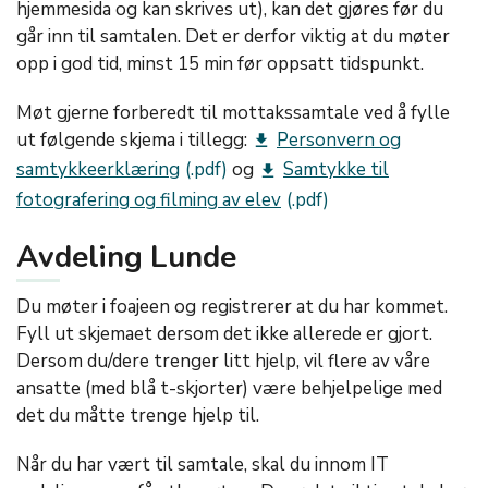
hjemmesida og kan skrives ut), kan det gjøres før du
går inn til samtalen. Det er derfor viktig at du møter
opp i god tid, minst 15 min før oppsatt tidspunkt.
Møt gjerne forberedt til mottakssamtale ved å fylle
ut følgende skjema i tillegg:
Personvern og
get_app
samtykkeerklæring
og
Samtykke til
get_app
fotografering og filming av elev
Avdeling Lunde
Du møter i foajeen og registrerer at du har kommet.
Fyll ut skjemaet dersom det ikke allerede er gjort.
Dersom du/dere trenger litt hjelp, vil flere av våre
ansatte (med blå t-skjorter) være behjelpelige med
det du måtte trenge hjelp til.
Når du har vært til samtale, skal du innom IT