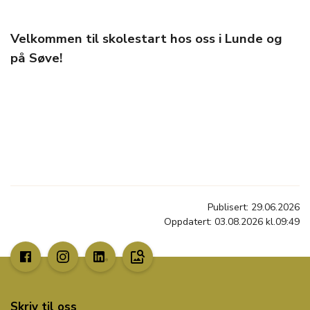
Velkommen til skolestart hos oss i Lunde og
på Søve!
Publisert: 29.06.2026
Oppdatert: 03.08.2026 kl.09:49
image_search
Skriv til oss