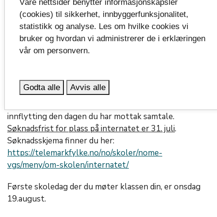
du er under 18 år) og foresatt ha med bank ID.
Våre nettsider benytter informasjonskapsler
(cookies) til sikkerhet, innbyggerfunksjonalitet,
Når det gjelder bokutlevering, så vil det skje noen
statistikk og analyse. Les om hvilke cookies vi
dager etter at dere har starta opp på skolen.
bruker og hvordan vi administrerer de i erklæringen
Fagbøkene deres lånes ut på skolen og leveres
vår om personvern.
tilbake når skoleåret er ferdig. Vi vil også minne om at
dersom bøkene ikke blir levert innen skoleslutt neste
sommer, må bøkene erstattes.
Godta alle
Avvis alle
For de av dere som skal bo på internatet, vil det være
innflytting den dagen du har mottak samtale.
Søknadsfrist for plass på internatet er 31. juli
.
Søknadsskjema finner du her:
https://telemarkfylke.no/no/skoler/nome-
vgs/meny/om-skolen/internatet/
Første skoledag der du møter klassen din, er onsdag
19.august.