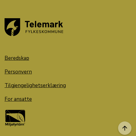
Beredskap
Personvern
Tilgjengelighetserklæring
For ansatte
arrow_upward