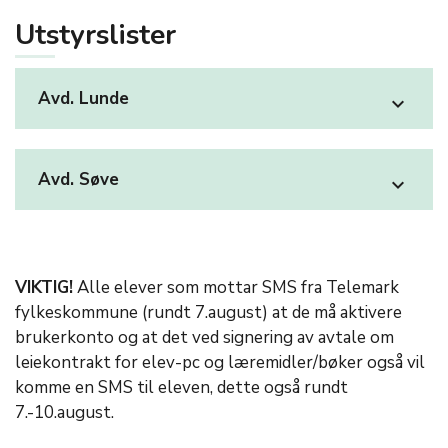
Utstyrslister
Avd. Lunde
expand_more
Avd. Søve
expand_more
VIKTIG!
Alle elever som mottar SMS fra Telemark
fylkeskommune (rundt 7.august) at de må aktivere
brukerkonto og at det ved signering av avtale om
leiekontrakt for elev-pc og læremidler/bøker også vil
komme en SMS til eleven, dette også rundt
7.-10.august.