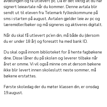
avdelingen og få utlevert pc. Da er det viktig at du har
signert leieavtale når du kommer. Denne avtala blir
sendt ut til eleven fra Telemark fylkeskommune på
sms i starten på august. Avtalen gjelder leie av pc og
læremidler/bøker og må signeres og aktiveres digitalt.
Når du skal få utlevert pc’en din, må både du (dersom
du er under 18 år) og foresatt ha med bank ID.
Du skal også innom biblioteket for å hente fagbøkene
dine. Disse låner du på skolen og leverer tilbake når
året er omme. Vi vil også minne om at dersom bøkene
ikke blir levert innen skoleslutt neste sommer, må
bøkene erstattes.
Første skoledag der du møter klassen din, er onsdag
19.august.