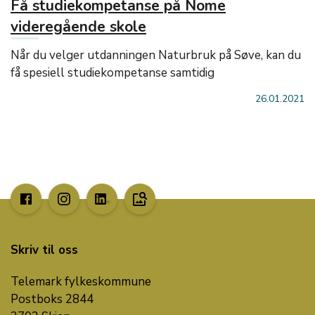
Få studiekompetanse på Nome
videregående skole
Når du velger utdanningen Naturbruk på Søve, kan du
få spesiell studiekompetanse samtidig
26.01.2021
image_search
Skriv til oss
Telemark fylkeskommune
Postboks 2844