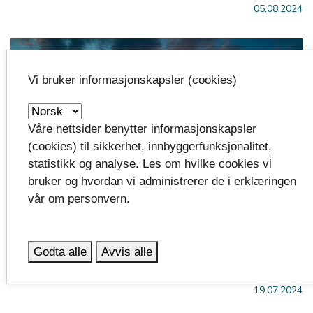
05.08.2024
Vi bruker informasjonskapsler (cookies)
Våre nettsider benytter informasjonskapsler
(cookies) til sikkerhet, innbyggerfunksjonalitet,
statistikk og analyse. Les om hvilke cookies vi
bruker og hvordan vi administrerer de i erklæringen
vår om personvern.
Dronefaget
Nytt og spennende opplæringstilbud starter opp
Godta alle
Avvis alle
høsten 2024!
19.07.2024