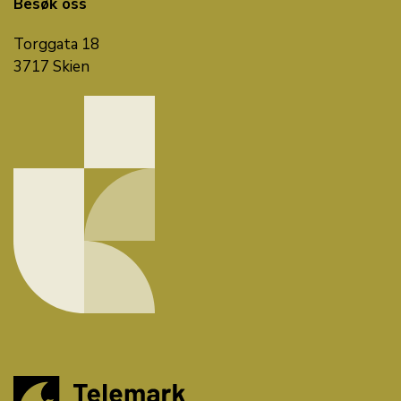
Besøk oss
Torggata 18
3717 Skien