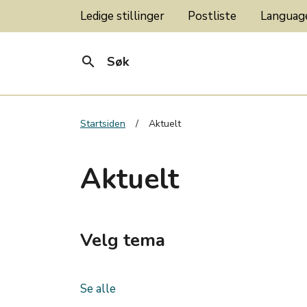
Ledige stillinger
Postliste
Langua
search
Søk
Startsiden
Aktuelt
Aktuelt
Velg tema
Se alle