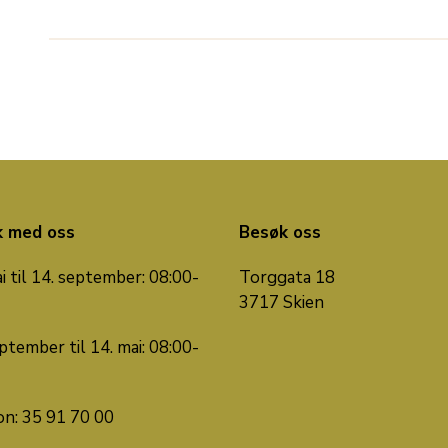
k med oss
Besøk oss
i til 14. september: 08:00-
Torggata 18
3717 Skien
ptember til 14. mai: 08:00-
on: 35 91 70 00