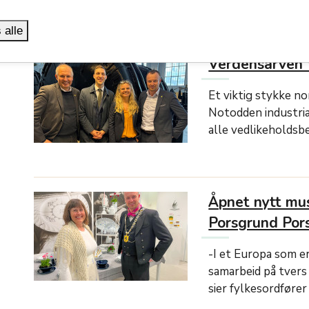
 alle
Verdensarven fo
Et viktig stykke nor
Notodden industriar
alle vedlikeholdsb
Åpnet nytt mus
Porsgrund Por
-I et Europa som er 
samarbeid på tvers
sier fylkesordfører