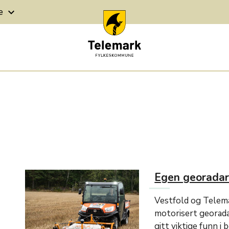
ge
keyboard_arrow_down
Egen georadar 
Vestfold og Telema
motorisert georada
gitt viktige funn i 