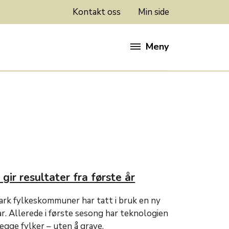
Kontakt oss
Min side
Meny
gir resultater fra første år
rk fylkeskommuner har tatt i bruk en ny
r. Allerede i første sesong har teknologien
begge fylker – uten å grave.