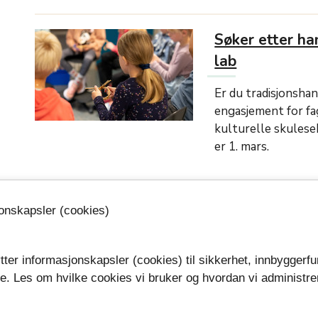
Søker etter ha
lab
Er du tradisjonshan
engasjement for fa
kulturelle skulese
er 1. mars.
jonskapsler (cookies)
Det eldste Gren
middelalder
tter informasjonskapsler (cookies) til sikkerhet, innbyggerfu
Telemark museum 
se. Les om hvilke cookies vi bruker og hvordan vi administre
fylkeskommune til
.
eldste historie, fra 