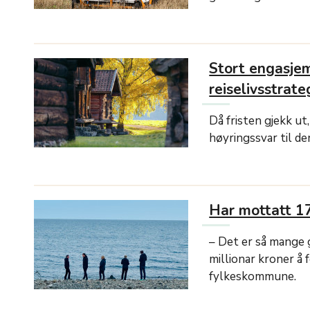
Stort engasjem
reiselivsstrate
Då fristen gjekk u
høyringssvar til de
Har mottatt 1
– Det er så mange 
millionar kroner å 
fylkeskommune.