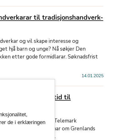
ndverkarar til tradisjonshandverk-
dverkar og vil skape interesse og
get hjå barn og unge? Nå søkjer Den
kken etter gode formidlarar. Søknadsfrist
14.01.2025
land – fra vikingtid til
nksjonalitet,
inviterer sammen med Telemark
rer de i erklæringen
 et spennende fagseminar om Grenlands
vikingtid til middelalder.