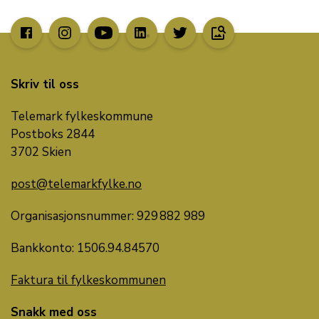
image_search
Skriv til oss
Telemark fylkeskommune
Postboks 2844
3702 Skien
post@telemarkfylke.no
Organisasjonsnummer: 929 882 989
Bankkonto:
1506.
94
.
84570
Faktura til fylkeskommunen
Snakk med oss