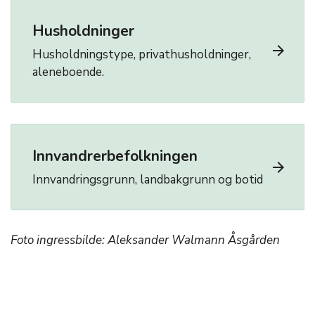
Husholdninger
arrow_forward
Husholdningstype, privathusholdninger,
aleneboende.
Innvandrerbefolkningen
arrow_forward
Innvandringsgrunn, landbakgrunn og botid
Foto ingressbilde: Aleksander Walmann Åsgården