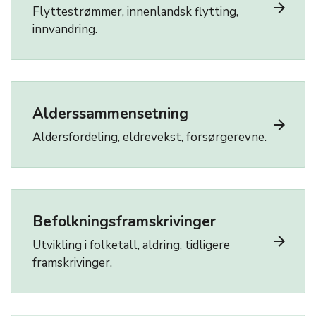
arrow_forward
Flyttestrømmer, innenlandsk flytting,
innvandring.
Alderssammensetning
arrow_forward
Aldersfordeling, eldrevekst, forsørgerevne.
Befolkningsframskrivinger
arrow_forward
Utvikling i folketall, aldring, tidligere
framskrivinger.