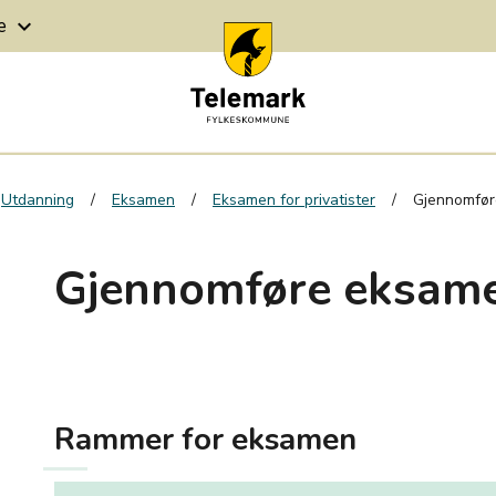
ge
keyboard_arrow_down
Utdanning
Eksamen
Eksamen for privatister
Gjennomfø
Gjennomføre eksam
Rammer for eksamen