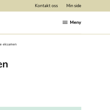
Kontakt oss
Min side
Meny
re eksamen
en