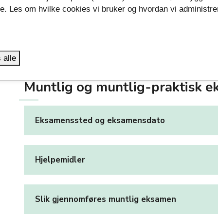
Juks på eksamen
se. Les om hvilke cookies vi bruker og hvordan vi administre
.
Tidligere gitte eksamensoppgaver
 alle
Muntlig og muntlig-praktisk 
Eksamenssted og eksamensdato
Hjelpemidler
Slik gjennomføres muntlig eksamen