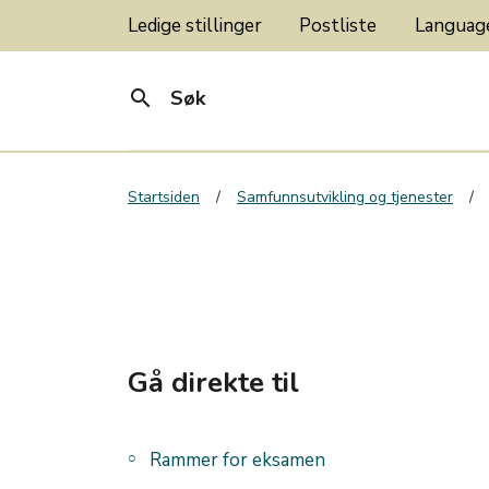
Ledige stillinger
Postliste
Langua
search
Søk
Startsiden
Samfunnsutvikling og tjenester
Gå direkte til
Rammer for eksamen