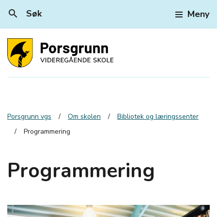
search
Søk
Meny
Porsgrunn vgs
Om skolen
Bibliotek og læringssenter
Programmering
Programmering