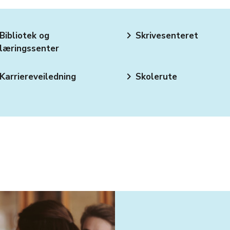
keyboard_arrow_right
Bibliotek og
Skrivesenteret
læringssenter
keyboard_arrow_right
Karriereveiledning
Skolerute