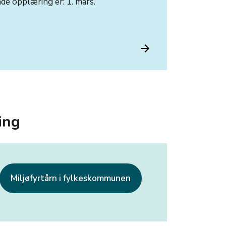
nde opplæring er: 1. mars.
ing
Miljøfyrtårn i fylkeskommunen