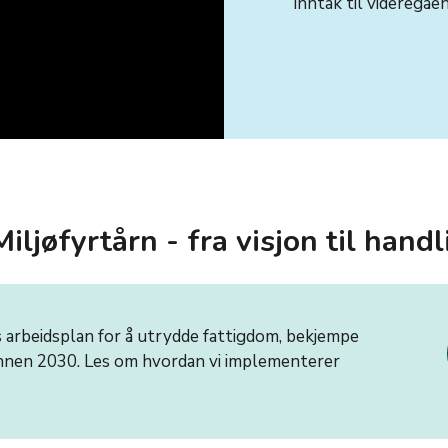
inntak til videregåe
ljøfyrtårn - fra visjon til handl
 arbeidsplan for å utrydde fattigdom, bekjempe
innen 2030. Les om hvordan vi implementerer