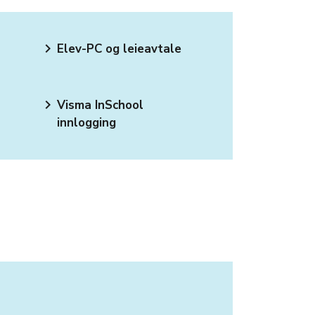
keyboard_arrow_right
Elev-PC og leieavtale
keyboard_arrow_right
Visma InSchool
innlogging