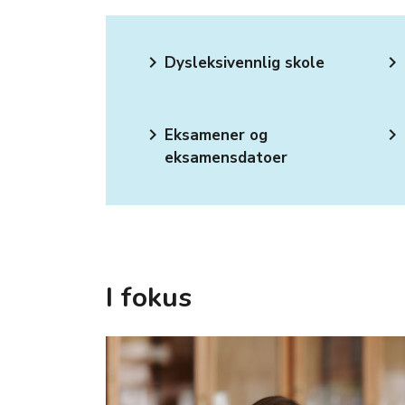
keyboard_arrow_right
keyboard_arrow_right
Dysleksivennlig skole
keyboard_arrow_right
keyboard_arrow_right
Eksamener og
eksamensdatoer
I fokus