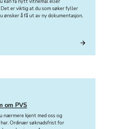
 kan få nytt vitnemål eller
Det er viktig at du som søker fyller
 du ønsker å få ut av ny dokumentasjon.
lm om PVS
 du nærmere kjent med oss og
 har. Ordinær søknadsfrist for