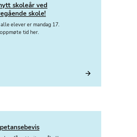
nytt skoleår ved
regående skole!
 alle elever er mandag 17.
oppmøte tid her.
petansebevis