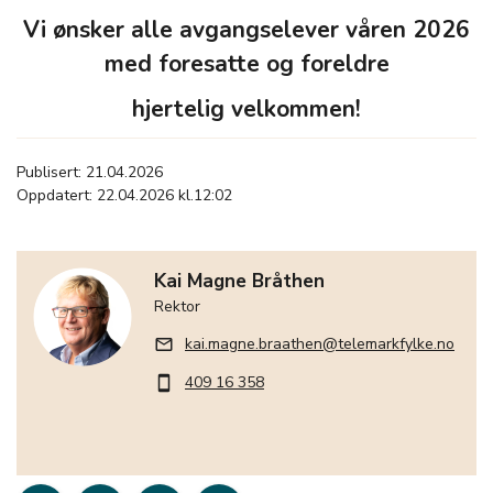
Vi ønsker alle avgangselever våren 2026
med foresatte og foreldre
hjertelig velkommen!
Publisert: 21.04.2026
Oppdatert: 22.04.2026 kl.12:02
Kai Magne Bråthen
Rektor
kai.magne.braathen@telemarkfylke.no
mail_outline
409 16 358
smartphone