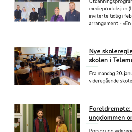
Utdanningsprogra
medieproduksjon (
inviterte tidlig i fe
arrangement - «En 
Nye skoleregle
skolen i Telem
Fra mandag 20. janu
videregående skol
Foreldremøte
ungdommen om
Porsgrunn videregå