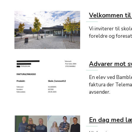
Velkommen til
Vi inviterer til sk
foreldre og foresat
Advarer mot s
En elev ved Bamble
faktura der Telem
avsender.
En dag med læ