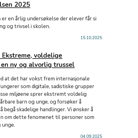
lsen 2025
r en årlig undersøkelse der elever får si
g og trivsel i skolen.
15.10.2025
 Ekstreme, voldelige
en ny og alvorlig trussel
ed at det har vokst frem internasjonale
ngerer som digitale, sadistiske grupper
disse miljøene sprer ekstremt voldelig
sårbare barn og unge, og forsøker å
l å begå skadelige handlinger. Vi ønsker å
on om dette fenomenet til personer som
 unge.
04.09.2025