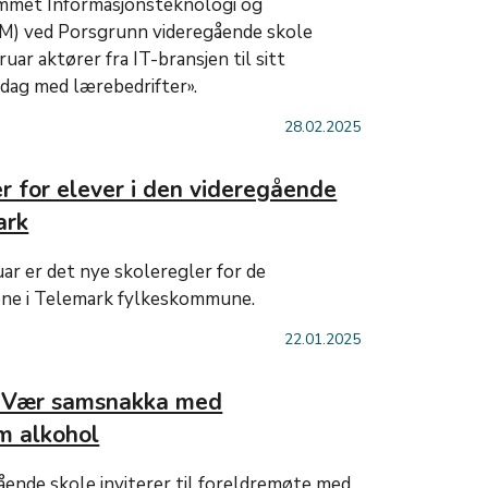
mmet Informasjonsteknologi og
IM) ved Porsgrunn videregående skole
bruar aktører fra IT-bransjen til sitt
dag med lærebedrifter».
28.02.2025
r for elever i den videregående
ark
ar er det nye skoleregler for de
ene i Telemark fylkeskommune.
22.01.2025
: Vær samsnakka med
 alkohol
ende skole inviterer til foreldremøte med