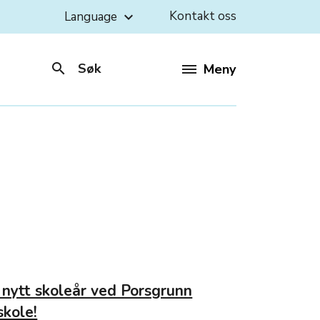
Kontakt oss
Language
keyboard_arrow_down
search
Søk
Meny
nytt skoleår ved Porsgrunn
skole!