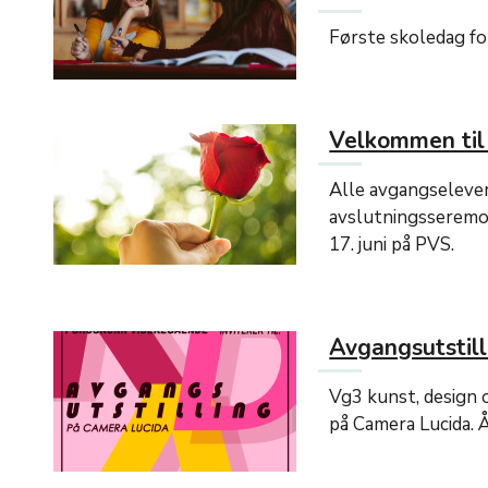
Første skoledag fo
Velkommen til
Alle avgangselever 
avslutningsseremon
17. juni på PVS.
Avgangsutstill
Vg3 kunst, design o
på Camera Lucida. Åp