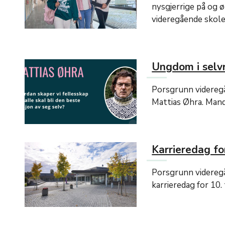
nysgjerrige på og 
videregående skole 
Ungdom i selvr
Porsgrunn videregå
Mattias Øhra. Mand
Karrieredag for
Porsgrunn videreg
karrieredag for 10.