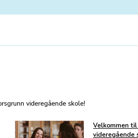
orsgrunn videregående skole!
Velkommen til 
videregående 