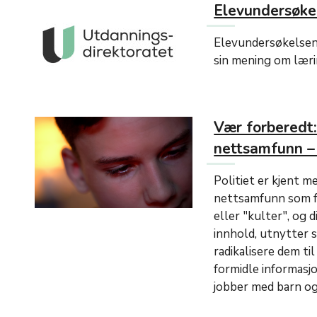
Elevundersøke
Elevundersøkelsen e
sin mening om lærin
Vær forberedt:
nettsamfunn – 
Politiet er kjent m
nettsamfunn som fu
eller "kulter", og 
innhold, utnytter 
radikalisere dem ti
formidle informasj
jobber med barn og