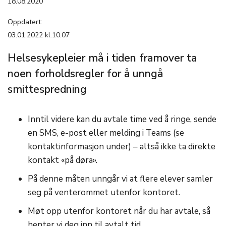
18.08.2020
Oppdatert:
03.01.2022 kl.10:07
Helsesykepleier må i tiden framover ta
noen forholdsregler for å unngå
smittespredning
Inntil videre kan du avtale time ved å ringe, sende
en SMS, e-post eller melding i Teams (se
kontaktinformasjon under) – altså ikke ta direkte
kontakt «på døra».
På denne måten unngår vi at flere elever samler
seg på venterommet utenfor kontoret.
Møt opp utenfor kontoret når du har avtale, så
henter vi deg inn til avtalt tid.