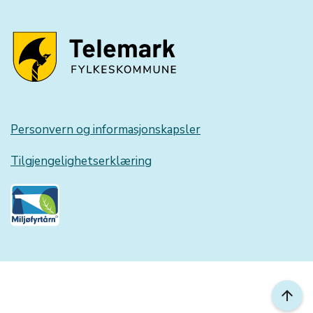
Personvern og informasjonskapsler
Tilgjengelighetserklæring
arrow_upward