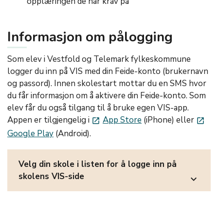
opplæringen de har krav på
Informasjon om pålogging
Som elev i Vestfold og Telemark fylkeskommune
logger du inn på VIS med din Feide-konto (brukernavn
og passord). Innen skolestart mottar du en SMS hvor
du får informasjon om å aktivere din Feide-konto. Som
elev får du også tilgang til å bruke egen VIS-app.
Appen er tilgjengelig i
App Store
(iPhone) eller
launch
launch
Google Play
(Android).
Velg din skole i listen for å logge inn på
skolens VIS-side
expand_more